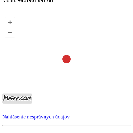
Mobil:
+421907 991761
+
–
Nahlásenie nesprávnych údajov