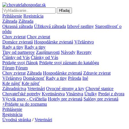
Hľadaj
Prihlásenie
Registrácia
Záhrada
Záhrada
Okrasná záhrada
Úžitková záhrada
Izbové rastliny
Starostlivosť o
pôdu
Chov zvierat
Chov zvierat
Domáce zvieratá
Hospodárske zvieratá
Včelárstvo
Rady a tipy
Rady a tipy
Tipy od partnerov
Zaujímavosti
Návody
Recepty
Články od Vás
Články od Vás
Pridajte svoj článok
Pridajte svoj záznam do katalógu
Fórum
Fórum
Chov zvierat
Záhrada
Hospodárske zvieratá
Zdravie zvierat
Včelárstvo
Domácnosť
Rady a tipy
Príroda
Iné
Kde nájsť
Kde nájsť
Záhradníctva
Veterinári
Ovocné stromy a kry
Chovné stanice
Chovateľské potreby
Kvetinárstva
Vinárstva
Útulky
Predaj z dvora
Výcvik psov - Cvičitelia
Hotely pre zvieratá
Salóny pre zvieratá
+Pridajte sa do zoznamu
Prihlásenie
Registrácia
Úvodná stránka
/
Veterinári