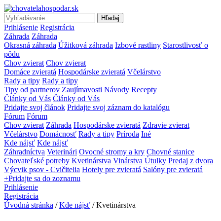
Hľadaj
Prihlásenie
Registrácia
Záhrada
Záhrada
Okrasná záhrada
Úžitková záhrada
Izbové rastliny
Starostlivosť o
pôdu
Chov zvierat
Chov zvierat
Domáce zvieratá
Hospodárske zvieratá
Včelárstvo
Rady a tipy
Rady a tipy
Tipy od partnerov
Zaujímavosti
Návody
Recepty
Články od Vás
Články od Vás
Pridajte svoj článok
Pridajte svoj záznam do katalógu
Fórum
Fórum
Chov zvierat
Záhrada
Hospodárske zvieratá
Zdravie zvierat
Včelárstvo
Domácnosť
Rady a tipy
Príroda
Iné
Kde nájsť
Kde nájsť
Záhradníctva
Veterinári
Ovocné stromy a kry
Chovné stanice
Chovateľské potreby
Kvetinárstva
Vinárstva
Útulky
Predaj z dvora
Výcvik psov - Cvičitelia
Hotely pre zvieratá
Salóny pre zvieratá
+Pridajte sa do zoznamu
Prihlásenie
Registrácia
Úvodná stránka
/
Kde nájsť
/
Kvetinárstva