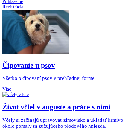
Prihlásenie
Registrácia
Čipovanie u psov
Všetko o čipovaní psov v prehľadnej forme
Viac
Život včiel v auguste a práce s nimi
Včely si začínajú upravovať zimovisko a ukladať krmivo
okolo pomaly sa zužujúceho plodového hniezda.