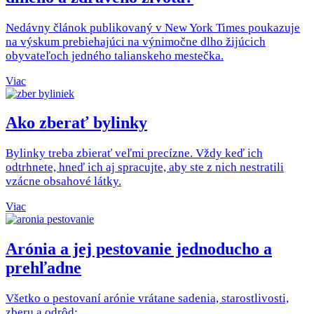
Nedávny článok publikovaný v New York Times poukazuje
na výskum prebiehajúci na výnimočne dlho žijúcich
obyvateľoch jedného talianskeho mestečka.
Viac
Ako zberať bylinky
Bylinky treba zbierať veľmi precízne. Vždy keď ich
odtrhnete, hneď ich aj spracujte, aby ste z nich nestratili
vzácne obsahové látky.
Viac
Arónia a jej pestovanie jednoducho a
prehľadne
Všetko o pestovaní arónie vrátane sadenia, starostlivosti,
zberu a odrôd: