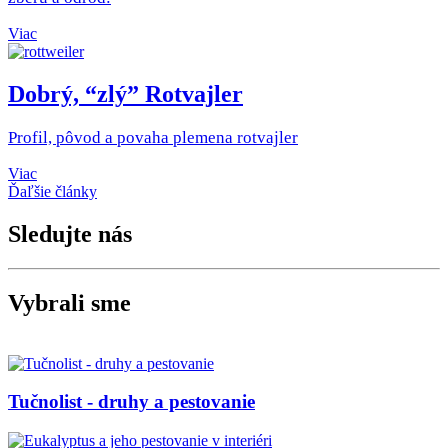
Viac
Dobrý, “zlý” Rotvajler
Profil, pôvod a povaha plemena rotvajler
Viac
Ďaľšie články
Sledujte nás
Vybrali sme
Tučnolist - druhy a pestovanie