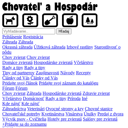
Hľadaj
Prihlásenie
Registrácia
Záhrada
Záhrada
Okrasná záhrada
Úžitková záhrada
Izbové rastliny
Starostlivosť o
pôdu
Chov zvierat
Chov zvierat
Domáce zvieratá
Hospodárske zvieratá
Včelárstvo
Rady a tipy
Rady a tipy
Tipy od partnerov
Zaujímavosti
Návody
Recepty
Články od Vás
Články od Vás
Pridajte svoj článok
Pridajte svoj záznam do katalógu
Fórum
Fórum
Chov zvierat
Záhrada
Hospodárske zvieratá
Zdravie zvierat
Včelárstvo
Domácnosť
Rady a tipy
Príroda
Iné
Kde nájsť
Kde nájsť
Záhradníctva
Veterinári
Ovocné stromy a kry
Chovné stanice
Chovateľské potreby
Kvetinárstva
Vinárstva
Útulky
Predaj z dvora
Výcvik psov - Cvičitelia
Hotely pre zvieratá
Salóny pre zvieratá
+Pridajte sa do zoznamu