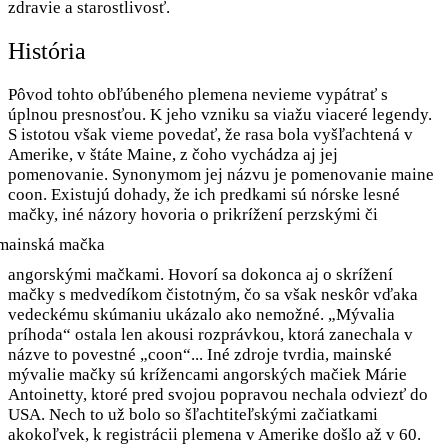
zdravie a starostlivosť.
História
Pôvod tohto obľúbeného plemena nevieme vypátrať s
úplnou presnosťou. K jeho vzniku sa viažu viaceré legendy.
S istotou však vieme povedať, že rasa bola vyšľachtená v
Amerike, v štáte Maine, z čoho vychádza aj jej
pomenovanie. Synonymom jej názvu je pomenovanie maine
coon. Existujú dohady, že ich predkami sú nórske lesné
mačky, iné názory hovoria o
prikrížení perzskými či
angorskými mačkami. Hovorí sa dokonca aj o skrížení
mačky s medvedíkom čistotným, čo sa však neskôr vďaka
vedeckému skúmaniu ukázalo ako nemožné. „Mývalia
príhoda“ ostala len akousi rozprávkou, ktorá zanechala v
názve to povestné „coon“... Iné zdroje tvrdia, mainské
mývalie mačky sú krížencami angorských mačiek Márie
Antoinetty, ktoré pred svojou popravou nechala odviezť do
USA. Nech to už bolo so šľachtiteľskými začiatkami
akokoľvek, k registrácii plemena v Amerike došlo až v 60.