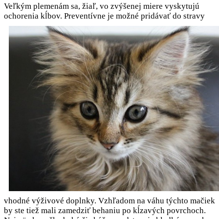
Veľkým plemenám sa, žiaľ, vo zvýšenej miere vyskytujú
ochorenia kĺbov. Preventívne je
možné pridávať do stravy
vhodné výživové doplnky. Vzhľadom na váhu týchto mačiek
by ste tiež mali zamedziť behaniu po kĺzavých povrchoch.