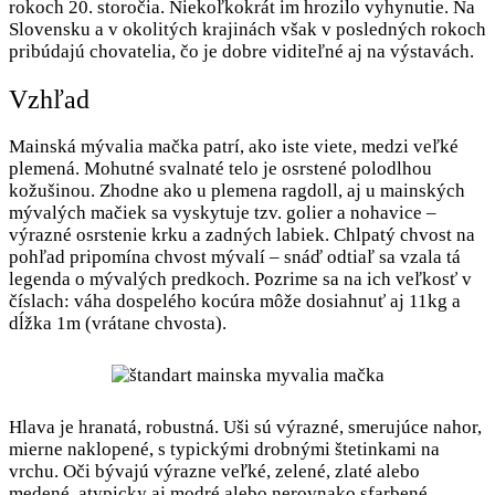
rokoch 20. storočia. Niekoľkokrát im hrozilo vyhynutie. Na
Slovensku a v okolitých krajinách však v posledných rokoch
pribúdajú chovatelia, čo je dobre viditeľné aj na výstavách.
Vzhľad
Mainská mývalia mačka patrí, ako iste viete, medzi veľké
plemená. Mohutné svalnaté telo je osrstené polodlhou
kožušinou. Zhodne ako u plemena ragdoll, aj u mainských
mývalých mačiek sa vyskytuje tzv. golier a nohavice –
výrazné osrstenie krku a zadných labiek. Chlpatý chvost na
pohľad pripomína chvost mývalí – snáď odtiaľ sa vzala tá
legenda o mývalých predkoch. Pozrime sa na ich veľkosť v
číslach: váha dospelého kocúra môže dosiahnuť aj 11kg a
dĺžka 1m (vrátane chvosta).
Hlava je hranatá, robustná. Uši sú výrazné, smerujúce nahor,
mierne naklopené, s typickými drobnými štetinkami na
vrchu. Oči bývajú výrazne veľké, zelené, zlaté alebo
medené, atypicky aj modré alebo nerovnako sfarbené