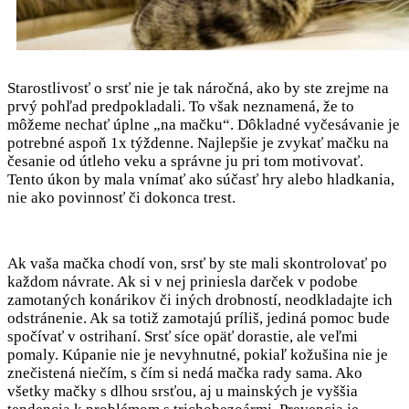
Starostlivosť o srsť nie je tak náročná, ako by ste zrejme na
prvý pohľad predpokladali. To však neznamená, že to
môžeme nechať úplne „na mačku“. Dôkladné vyčesávanie je
potrebné aspoň 1x týždenne. Najlepšie je zvykať mačku na
česanie od útleho veku a správne ju pri tom motivovať.
Tento úkon by mala vnímať ako súčasť hry alebo hladkania,
nie ako povinnosť či dokonca trest.
Ak vaša mačka chodí von, srsť by ste mali skontrolovať po
každom návrate. Ak si v nej priniesla darček v podobe
zamotaných konárikov či iných drobností, neodkladajte ich
odstránenie. Ak sa totiž zamotajú príliš, jediná pomoc bude
spočívať v ostrihaní. Srsť síce opäť dorastie, ale veľmi
pomaly. Kúpanie nie je nevyhnutné, pokiaľ kožušina nie je
znečistená niečím, s čím si nedá mačka rady sama. Ako
všetky mačky s dlhou srsťou, aj u mainských je vyššia