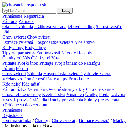
Hľadaj
Prihlásenie
Registrácia
Záhrada
Záhrada
Okrasná záhrada
Úžitková záhrada
Izbové rastliny
Starostlivosť o
pôdu
Chov zvierat
Chov zvierat
Domáce zvieratá
Hospodárske zvieratá
Včelárstvo
Rady a tipy
Rady a tipy
Tipy od partnerov
Zaujímavosti
Návody
Recepty
Články od Vás
Články od Vás
Pridajte svoj článok
Pridajte svoj záznam do katalógu
Fórum
Fórum
Chov zvierat
Záhrada
Hospodárske zvieratá
Zdravie zvierat
Včelárstvo
Domácnosť
Rady a tipy
Príroda
Iné
Kde nájsť
Kde nájsť
Záhradníctva
Veterinári
Ovocné stromy a kry
Chovné stanice
Chovateľské potreby
Kvetinárstva
Vinárstva
Útulky
Predaj z dvora
Výcvik psov - Cvičitelia
Hotely pre zvieratá
Salóny pre zvieratá
+Pridajte sa do zoznamu
Prihlásenie
Registrácia
Úvodná stránka
/
Články
/
Chov zvierat
/
Domáce zvieratá
/
Mačky
/ Mainská mývalia mačka -…