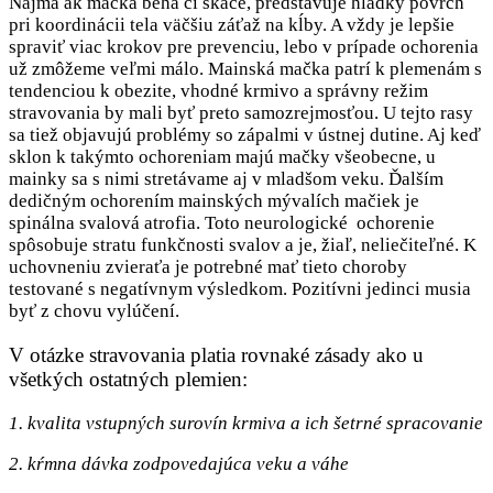
Najmä ak mačka behá či skáče, predstavuje hladký povrch
pri koordinácii tela väčšiu záťaž na kĺby. A vždy je lepšie
spraviť viac krokov pre prevenciu, lebo v prípade ochorenia
už zmôžeme veľmi málo. Mainská mačka patrí k plemenám s
tendenciou k obezite, vhodné krmivo a správny režim
stravovania by mali byť preto samozrejmosťou. U tejto rasy
sa tiež objavujú problémy so zápalmi v ústnej dutine. Aj keď
sklon k takýmto ochoreniam majú mačky všeobecne, u
mainky sa s nimi stretávame aj v mladšom veku. Ďalším
dedičným ochorením mainských mývalích mačiek je
spinálna svalová atrofia. Toto neurologické ochorenie
spôsobuje stratu funkčnosti svalov a je, žiaľ, neliečiteľné. K
uchovneniu zvieraťa je potrebné mať tieto choroby
testované s negatívnym výsledkom. Pozitívni jedinci musia
byť z chovu vylúčení.
V otázke stravovania platia rovnaké zásady ako u
všetkých ostatných plemien:
1. kvalita vstupných surovín krmiva a ich šetrné spracovanie
2. kŕmna dávka zodpovedajúca veku a váhe