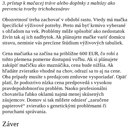
3. prístup k mačacej tráve alebo doplnky z maltózy ako
prevencia tvorby trichobezoárov
Obozretnosť treba zachovať v období rastu. Vtedy má mačka
špecifické výživové potreby. Preto má byť krmivo vyberané
s ohľadom na vek. Problémy môže spôsobiť ako nedostatok
živín tak aj ich nadbytok. Ak plánujete mačke variť domácu
stravu, neminie vás precízne štúdium výživových tabuliek.
Cena mačiatka sa začína na približne 600 EUR, čo robí z
tohto plemena pomerne dostupnú voľbu. Ak si plánujete
zakúpiť mačičku ako maznáčika, cena bude nižšia. Ak
hľadáte zvieratko vhodné na chov, odrazí sa to aj na cene.
Oba prípady musíte s predajcom zmluvne vysporiadať. Opäť
platí, že podozrivo nízka cena predpovedá s vysokou
pravdepodobnosťou problém. Naoko profesionálni
chovatelia ľahko oklamú najmä menej skúsených
záujemcov. Domov si tak môžete odniesť „zaručene
papierové“ zvieratko s genetickými problémami či
poruchami správania.
Záver