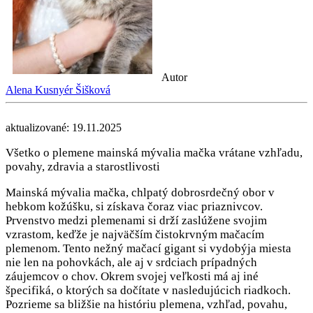
Autor
Alena Kusnyér Šišková
aktualizované: 19.11.2025
Všetko o plemene mainská mývalia mačka vrátane vzhľadu,
povahy, zdravia a starostlivosti
Mainská mývalia mačka, chlpatý dobrosrdečný obor v
hebkom kožúšku, si získava čoraz viac priaznivcov.
Prvenstvo medzi plemenami si drží zaslúžene svojim
vzrastom, keďže je najväčším čistokrvným mačacím
plemenom. Tento nežný mačací gigant si vydobýja miesta
nie len na pohovkách, ale aj v srdciach prípadných
záujemcov o chov. Okrem svojej veľkosti má aj iné
špecifiká, o ktorých sa dočítate v nasledujúcich riadkoch.
Pozrieme sa bližšie na históriu plemena, vzhľad, povahu,