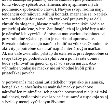
tomu vhodný spôsob zoznámenia, ale aj splnenie iných
podmienok spoločného chovu). Navyše svoju rodinu majú
tendenciu ochraňovať. Milujú kontakt, maznanie sa. Napriek
tomu nebývajú dotieravé. Ich zvukové prejavy by sa dali
zhrnúť do sloganu „hlasno pradie, ticho mňauká“. Vedia sa
prejaviť aj aktívne, v hre. Zaujímajú ich aj logické hry a nie
je náročné ich vycvičiť. Správnou motiváciou dosiahnete aj
pozoruhodné výsledky, ako je napríklad aportovanie.
Rovnako dobre sa dajú naučiť chodiť na vôdzke. O podnetné
aktivity je potrebné sa starať najmä interiérovým mačkám.
Ak má vaše zvieratko prístup do exteriéru, pravdepodobne si
svoje túžby po podnetoch splní von a po návrate domov
bude vylihovať na gauči či spať vo vašom náručí. Ako
výhradne vonkajšie mačky nie sú vhodné kvôli príliš
priateľskej povahe.
V porovnaní s mačkami „atletického“ typu ako je siamská,
bengálska či abesínska sú mainské mačky povahovo
náročné len minimálne. Ich potreba pozornosti nie je až taká
naliehavá, vedia tráviť oveľa viac času samé a uspokoja sa aj
s fyzicky menej vyťaženým životom.