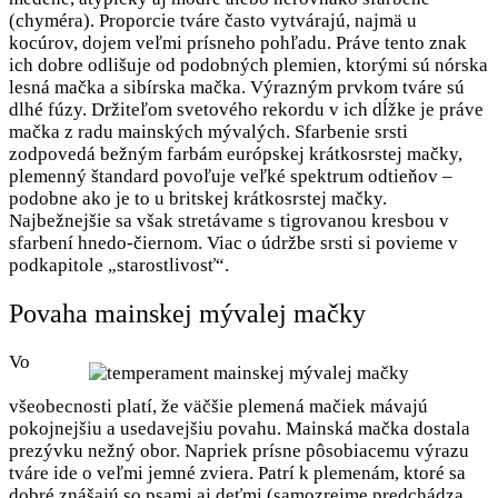
(chyméra). Proporcie tváre často vytvárajú, najmä u
kocúrov, dojem veľmi prísneho pohľadu. Práve tento znak
ich dobre odlišuje od podobných plemien, ktorými sú nórska
lesná mačka a sibírska mačka. Výrazným prvkom tváre sú
dlhé fúzy. Držiteľom svetového rekordu v ich dĺžke je práve
mačka z radu mainských mývalých. Sfarbenie srsti
zodpovedá bežným farbám európskej krátkosrstej mačky,
plemenný štandard povoľuje veľké spektrum odtieňov –
podobne ako je to u britskej krátkosrstej mačky.
Najbežnejšie sa však stretávame s tigrovanou kresbou v
sfarbení hnedo-čiernom. Viac o údržbe srsti si povieme v
podkapitole „starostlivosť“.
Povaha mainskej mývalej mačky
Vo
všeobecnosti platí, že väčšie plemená mačiek mávajú
pokojnejšiu a usedavejšiu povahu. Mainská mačka dostala
prezývku nežný obor. Napriek prísne pôsobiacemu výrazu
tváre ide o veľmi jemné zviera. Patrí k plemenám, ktoré sa
dobré znášajú so psami aj deťmi (samozrejme predchádza