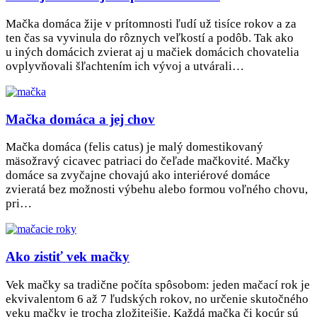
Mačka domáca žije v prítomnosti ľudí už tisíce rokov a za
ten čas sa vyvinula do rôznych veľkostí a podôb. Tak ako
u iných domácich zvierat aj u mačiek domácich chovatelia
ovplyvňovali šľachtením ich vývoj a utvárali…
Mačka domáca a jej chov
Mačka domáca (felis catus) je malý domestikovaný
mäsožravý cicavec patriaci do čeľade mačkovité. Mačky
domáce sa zvyčajne chovajú ako interiérové domáce
zvieratá bez možnosti výbehu alebo formou voľného chovu,
pri…
Ako zistiť vek mačky
Vek mačky sa tradične počíta spôsobom: jeden mačací rok je
ekvivalentom 6 až 7 ľudských rokov, no určenie skutočného
veku mačky je trocha zložitejšie. Každá mačka či kocúr sú