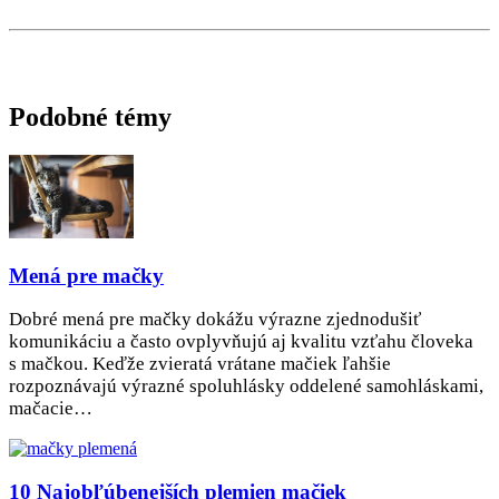
Podobné témy
Mená pre mačky
Dobré mená pre mačky dokážu výrazne zjednodušiť
komunikáciu a často ovplyvňujú aj kvalitu vzťahu človeka
s mačkou. Keďže zvieratá vrátane mačiek ľahšie
rozpoznávajú výrazné spoluhlásky oddelené samohláskami,
mačacie…
10 Najobľúbenejších plemien mačiek