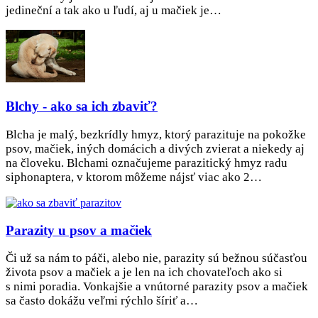
jedineční a tak ako u ľudí, aj u mačiek je…
Blchy - ako sa ich zbaviť?
Blcha je malý, bezkrídly hmyz, ktorý parazituje na pokožke
psov, mačiek, iných domácich a divých zvierat a niekedy aj
na človeku. Blchami označujeme parazitický hmyz radu
siphonaptera, v ktorom môžeme nájsť viac ako 2…
Parazity u psov a mačiek
Či už sa nám to páči, alebo nie, parazity sú bežnou súčasťou
života psov a mačiek a je len na ich chovateľoch ako si
s nimi poradia. Vonkajšie a vnútorné parazity psov a mačiek
sa často dokážu veľmi rýchlo šíriť a…