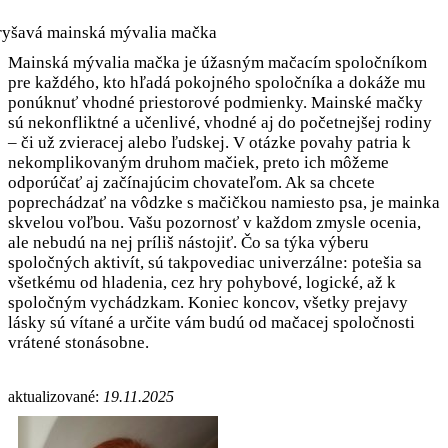
Mainská mývalia mačka je úžasným mačacím spoločníkom
pre každého, kto hľadá pokojného spoločníka a dokáže mu
ponúknuť vhodné priestorové podmienky. Mainské mačky
sú nekonfliktné a učenlivé, vhodné aj do početnejšej rodiny
– či už zvieracej alebo ľudskej. V otázke povahy patria k
nekomplikovaným druhom mačiek, preto ich môžeme
odporúčať aj začínajúcim chovateľom. Ak sa chcete
poprechádzať na vôdzke s mačičkou namiesto psa, je mainka
skvelou voľbou. Vašu pozornosť v každom zmysle ocenia,
ale nebudú na nej príliš nástojiť. Čo sa týka výberu
spoločných aktivít, sú takpovediac univerzálne: potešia sa
všetkému od hladenia, cez hry pohybové, logické, až k
spoločným vychádzkam. Koniec koncov, všetky prejavy
lásky sú vítané a určite vám budú od mačacej spoločnosti
vrátené stonásobne.
aktualizované:
19.11.2025