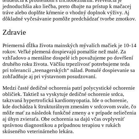
tendencia k problémom s trichobezoármi. Prevencia je
jednoduchšia ako liečba, preto dbajte na prístup k mačacej
tráve alebo doplňte kŕmenie o vhodný doplnok výživy. Aj
dôkladné vyčesávanie pomôže predchádzať tvorbe zmotkov.
Zdravie
Priemerná dĺžka života mainských mývalích mačiek je 10-14
rokov. Veľké plemená dospievajú pomalšie než malé. Za
vzhľadovo a mentálne dospelé ich považujeme po dovŕšení
druhého roku života. Väčšiu trpezlivosť potrebujeme teda
pri tolerancii „teenagerských“ nálad. Pomalé dospievanie sa
zohľadňuje aj pri výstavnom posudzovaní.
Medzi časté dedičné ochorenia patrí polycystické ochorenie
obličiek. Taktiež sa vyskytuje dedičné ochorenie srdca,
takzvaná hypertrofická kardiomyopatia. Ide o ochorenie,
kde dochádza k štrukturálnym zmenám v srdcovom svale, čo
môže mať za následok funkčné zmeny a v prípade neliečenia
aj úhyn zvieraťa. Obe ochorenia sa dajú včas ovplyvniť
správnou diagnostikou a prípadnou terapiou v rukách
skúseného veterinárneho lekára.