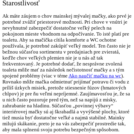
Starostlivosť
Ak máte záujem o chov mainskej mývalej mačky, ako prvé je
potrebné zvážiť priestorové možnosti. Pri chove v vnútri je
nevyhnutné zabezpečiť dostatočne veľký pelech na
pokojnom mieste vhodnom na odpočívanie. To isté platí pre
toaletu. Aby sa mačička cítila komforte a WC ochotne
používala, je potrebné zakúpiť veľký model. Ten často nie je
bežnou súčasťou sortimentu v predajniach pre zvieratá,
keďže chov veľkých plemien nie je u nás až tak
frekventovaný. Je potrebné dodať, že nesprávne zvolená
toaleta môže mať za následok nečistotnosť mačky a s tým
spojené problémy (viac v téme
Ako naučiť mačku na wc
).
Rovnako môže mačka odmietnuť prijímať potravu či vodu z
príliš úzkych misiek, pretože stiesnenie fúzov (hmatových
chlpov) je pre ňu veľmi nepríjemné. Zaujímavosťou je, že sa
u nich často pozoruje pred tým, než sa napijú z misky,
zahrabanie na hladinu. Súčasťou „povinnej výbavy“
interiérovej mačky sú aj škrabadlá a vyvýšené plochy, ktoré
tiež musia byť dostatočne veľké a najmä stabilné. Mainky
milujú skákanie, preto je na vás zabezpečiť prostredie tak,
aby mala splnenú svoju potrebu bezpečným spôsobom.