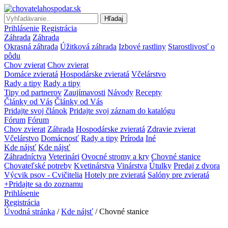
Hľadaj
Prihlásenie
Registrácia
Záhrada
Záhrada
Okrasná záhrada
Úžitková záhrada
Izbové rastliny
Starostlivosť o
pôdu
Chov zvierat
Chov zvierat
Domáce zvieratá
Hospodárske zvieratá
Včelárstvo
Rady a tipy
Rady a tipy
Tipy od partnerov
Zaujímavosti
Návody
Recepty
Články od Vás
Články od Vás
Pridajte svoj článok
Pridajte svoj záznam do katalógu
Fórum
Fórum
Chov zvierat
Záhrada
Hospodárske zvieratá
Zdravie zvierat
Včelárstvo
Domácnosť
Rady a tipy
Príroda
Iné
Kde nájsť
Kde nájsť
Záhradníctva
Veterinári
Ovocné stromy a kry
Chovné stanice
Chovateľské potreby
Kvetinárstva
Vinárstva
Útulky
Predaj z dvora
Výcvik psov - Cvičitelia
Hotely pre zvieratá
Salóny pre zvieratá
+Pridajte sa do zoznamu
Prihlásenie
Registrácia
Úvodná stránka
/
Kde nájsť
/
Chovné stanice