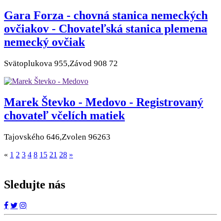
Gara Forza - chovná stanica nemeckých
ovčiakov - Chovateľská stanica plemena
nemecký ovčiak
Svätoplukova 955,Závod 908 72
Marek Števko - Medovo - Registrovaný
chovateľ včelích matiek
Tajovského 646,Zvolen 96263
«
1
2
3
4
8
15
21
28
»
Sledujte nás