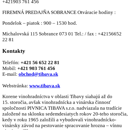
+421903 761 456
FIREMNÁ PREDAJŇA SOBRANCE Otváracie hodiny :
Pondelok – piatok : 900 – 1530 hod.
Michalovská 115 Sobrance 073 01 Tel.: / fax : +42156652
22 81
Kontakty
Telefón:
+421 56 652 22 81
Mobil:
+421 903 761 456
E-mail:
obchod@tibava.sk
Webstránka:
www.tibava.sk
Korene vinohradníctva v oblasti Tibavy siahajú až do
15. storočia, avšak vinohradnícka a vinárska činnosť
spoločnosti PIVNICA TIBAVA s.r.o. nadviazala na tradície
založené na sklonku sedemdesiatych rokov 20-teho storočia,
kedy v roku 1965 založili a vybudovali vinohradnícko-
vinársky závod na pestovanie spracovanie hrozna – vínnu