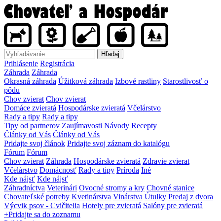
Hľadaj
Prihlásenie
Registrácia
Záhrada
Záhrada
Okrasná záhrada
Úžitková záhrada
Izbové rastliny
Starostlivosť o
pôdu
Chov zvierat
Chov zvierat
Domáce zvieratá
Hospodárske zvieratá
Včelárstvo
Rady a tipy
Rady a tipy
Tipy od partnerov
Zaujímavosti
Návody
Recepty
Články od Vás
Články od Vás
Pridajte svoj článok
Pridajte svoj záznam do katalógu
Fórum
Fórum
Chov zvierat
Záhrada
Hospodárske zvieratá
Zdravie zvierat
Včelárstvo
Domácnosť
Rady a tipy
Príroda
Iné
Kde nájsť
Kde nájsť
Záhradníctva
Veterinári
Ovocné stromy a kry
Chovné stanice
Chovateľské potreby
Kvetinárstva
Vinárstva
Útulky
Predaj z dvora
Výcvik psov - Cvičitelia
Hotely pre zvieratá
Salóny pre zvieratá
+Pridajte sa do zoznamu