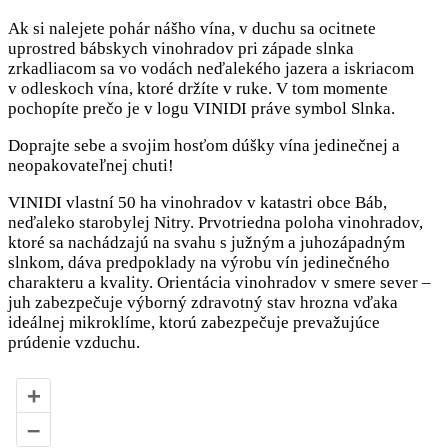
Ak si nalejete pohár nášho vína, v duchu sa ocitnete
uprostred bábskych vinohradov pri západe slnka
zrkadliacom sa vo vodách neďalekého jazera a iskriacom
v odleskoch vína, ktoré držíte v ruke. V tom momente
pochopíte prečo je v logu VINIDI práve symbol Slnka.
Doprajte sebe a svojim hosťom dúšky vína jedinečnej a
neopakovateľnej chu­ti!
VINIDI vlastní 50 ha vinohradov v katastri obce Báb,
neďaleko starobylej Nitry. Prvotriedna poloha vinohradov,
ktoré sa nachádzajú na svahu s južným a juhozápadným
slnkom, dáva predpoklady na výrobu vín jedinečného
charakteru a kvality. Orientácia vinohradov v smere sever –
juh zabezpečuje výborný zdravotný stav hrozna vďaka
ideálnej mikroklíme, ktorú zabezpečuje prevažujúce
prúdenie vzduchu.
+
–