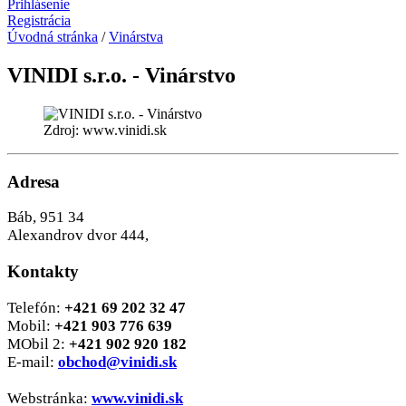
Prihlásenie
Registrácia
Úvodná stránka
/
Vinárstva
VINIDI s.r.o. - Vinárstvo
Zdroj: www.vinidi.sk
Adresa
Báb, 951 34
Alexandrov dvor 444,
Kontakty
Telefón:
+421 69 202 32 47
Mobil:
+421 903 776 639
MObil 2:
+421 902 920 182
E-mail:
obchod@vinidi.sk
Webstránka:
www.vinidi.sk