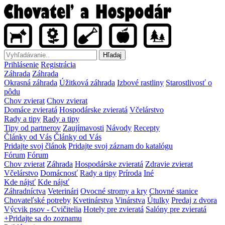
Hľadaj
Prihlásenie
Registrácia
Záhrada
Záhrada
Okrasná záhrada
Úžitková záhrada
Izbové rastliny
Starostlivosť o
pôdu
Chov zvierat
Chov zvierat
Domáce zvieratá
Hospodárske zvieratá
Včelárstvo
Rady a tipy
Rady a tipy
Tipy od partnerov
Zaujímavosti
Návody
Recepty
Články od Vás
Články od Vás
Pridajte svoj článok
Pridajte svoj záznam do katalógu
Fórum
Fórum
Chov zvierat
Záhrada
Hospodárske zvieratá
Zdravie zvierat
Včelárstvo
Domácnosť
Rady a tipy
Príroda
Iné
Kde nájsť
Kde nájsť
Záhradníctva
Veterinári
Ovocné stromy a kry
Chovné stanice
Chovateľské potreby
Kvetinárstva
Vinárstva
Útulky
Predaj z dvora
Výcvik psov - Cvičitelia
Hotely pre zvieratá
Salóny pre zvieratá
+Pridajte sa do zoznamu