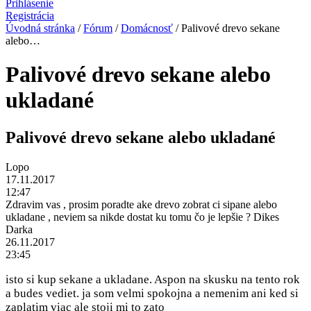
Prihlásenie
Registrácia
Úvodná stránka
/
Fórum
/
Domácnosť
/ Palivové drevo sekane
alebo…
Palivové drevo sekane alebo
ukladané
Palivové drevo sekane alebo ukladané
Lopo
17.11.2017
12:47
Zdravim vas , prosim poradte ake drevo zobrat ci sipane alebo
ukladane , neviem sa nikde dostat ku tomu čo je lepšie ? Dikes
Darka
26.11.2017
23:45
isto si kup sekane a ukladane. Aspon na skusku na tento rok
a budes vediet. ja som velmi spokojna a nemenim ani ked si
zaplatim viac ale stoji mi to zato