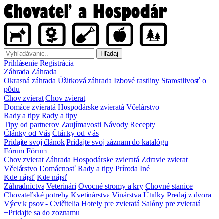
Hľadaj
Prihlásenie
Registrácia
Záhrada
Záhrada
Okrasná záhrada
Úžitková záhrada
Izbové rastliny
Starostlivosť o
pôdu
Chov zvierat
Chov zvierat
Domáce zvieratá
Hospodárske zvieratá
Včelárstvo
Rady a tipy
Rady a tipy
Tipy od partnerov
Zaujímavosti
Návody
Recepty
Články od Vás
Články od Vás
Pridajte svoj článok
Pridajte svoj záznam do katalógu
Fórum
Fórum
Chov zvierat
Záhrada
Hospodárske zvieratá
Zdravie zvierat
Včelárstvo
Domácnosť
Rady a tipy
Príroda
Iné
Kde nájsť
Kde nájsť
Záhradníctva
Veterinári
Ovocné stromy a kry
Chovné stanice
Chovateľské potreby
Kvetinárstva
Vinárstva
Útulky
Predaj z dvora
Výcvik psov - Cvičitelia
Hotely pre zvieratá
Salóny pre zvieratá
+Pridajte sa do zoznamu