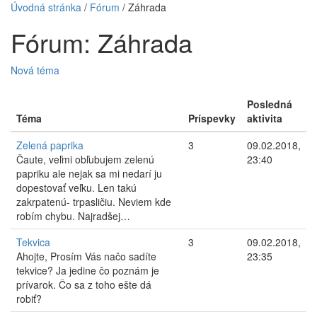
Úvodná stránka
/
Fórum
/
Záhrada
Fórum: Záhrada
Nová téma
Posledná
Téma
Príspevky
aktivita
Zelená paprika
3
09.02.2018,
Čaute, veľmi obľubujem zelenú
23:40
papriku ale nejak sa mi nedarí ju
dopestovať veľku. Len takú
zakrpatenú- trpasličiu. Neviem kde
robím chybu. Najradšej…
Tekvica
3
09.02.2018,
Ahojte, Prosím Vás načo sadíte
23:35
tekvice? Ja jedine čo poznám je
prívarok. Čo sa z toho ešte dá
robiť?