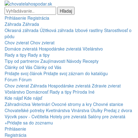
Hľadaj
Prihlásenie
Registrácia
Záhrada
Záhrada
Okrasná záhrada
Úžitková záhrada
Izbové rastliny
Starostlivosť o
pôdu
Chov zvierat
Chov zvierat
Domáce zvieratá
Hospodárske zvieratá
Včelárstvo
Rady a tipy
Rady a tipy
Tipy od partnerov
Zaujímavosti
Návody
Recepty
Články od Vás
Články od Vás
Pridajte svoj článok
Pridajte svoj záznam do katalógu
Fórum
Fórum
Chov zvierat
Záhrada
Hospodárske zvieratá
Zdravie zvierat
Včelárstvo
Domácnosť
Rady a tipy
Príroda
Iné
Kde nájsť
Kde nájsť
Záhradníctva
Veterinári
Ovocné stromy a kry
Chovné stanice
Chovateľské potreby
Kvetinárstva
Vinárstva
Útulky
Predaj z dvora
Výcvik psov - Cvičitelia
Hotely pre zvieratá
Salóny pre zvieratá
+Pridajte sa do zoznamu
Prihlásenie
Registrácia