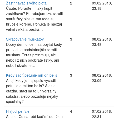
Zastrihavač živého plota
2
09.02.2018,
Čaute. Poraďte mi aký kúpiť
23:18
zastrihavč? Potrebujem tzv. skrotiť
starší živý plot kt. ma teda aj
hrubšie korene. Ponuka je naozaj
veľmi veľká a pestrá…
Skracovanie muškátov
3
08.02.2018,
Dobry den, chcem sa opytat kedy
23:48
presadit a podstatnejšie skratit
muskaty. Teraz prezimujú, ale
neboli z nich odobrate listky, ani
neboli skratene…
Kedy sadiť petúnie million bells
3
08.02.2018,
Ahoj, kedy je najlepsie vysadit
23:09
petunie a million bells? A este
otazka, staci na to univerzalny
substrat alebo pozaduju nejaky
specialny?
Hnijuci petržlen
4
07.02.2018,
Ahojte. Čo sa robí keď mi petržlen
22:31