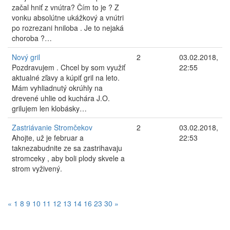
začal hniť z vnútra? Čím to je ? Z
vonku absolútne ukážkový a vnútri
po rozrezani hniloba . Je to nejaká
choroba ?…
Nový gril
2
03.02.2018,
Pozdravujem . Chcel by som využiť
22:55
aktualné zľavy a kúpiť gril na leto.
Mám vyhliadnutý okrúhly na
drevené uhlie od kuchára J.O.
grilujem len klobásky…
Zastriávanie Stromčekov
2
03.02.2018,
Ahojte, už je februar a
22:53
taknezabudnite ze sa zastrihavaju
stromceky , aby boli plody skvele a
strom vyživený.
«
1
8
9
10
11
12
13
14
16
23
30
»