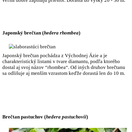
veľmi dobre zapĺňajú priestor. Dorastá do výšky 20 - 30 m.
Japonský brečtan (
hedera rhombea
)
Japonský brečtan pochádza z Východnej Ázie a je
charakteristický listami v tvare diamantu, podľa ktorého
dostal aj svoj názov “rhombea“. Od iných druhov brečtanu
sa odlišuje aj menším vzrastom keďže dorastá len do 10 m.
Brečtan pastuchov (
hedera pastuchovii
)