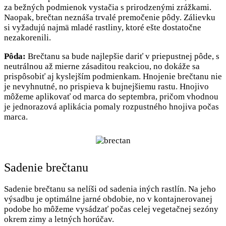
za bežných podmienok vystačia s prirodzenými zrážkami.
Naopak, brečtan neznáša trvalé premočenie pôdy. Zálievku
si vyžadujú najmä mladé rastliny, ktoré ešte dostatočne
nezakorenili.
Pôda:
Brečtanu sa bude najlepšie dariť v priepustnej pôde, s
neutrálnou až mierne zásaditou reakciou, no dokáže sa
prispôsobiť aj kyslejším podmienkam. Hnojenie brečtanu nie
je nevyhnutné, no prispieva k bujnejšiemu rastu. Hnojivo
môžeme aplikovať od marca do septembra, pričom vhodnou
je jednorazová aplikácia pomaly rozpustného hnojiva počas
marca.
Sadenie brečtanu
Sadenie brečtanu sa nelíši od sadenia iných rastlín. Na jeho
výsadbu je optimálne jarné obdobie, no v kontajnerovanej
podobe ho môžeme vysádzať počas celej vegetačnej sezóny
okrem zimy a letných horúčav.