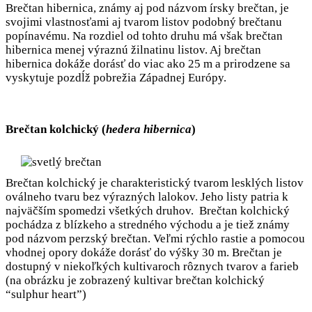
Brečtan hibernica, známy aj pod názvom írsky brečtan, je
svojimi vlastnosťami aj tvarom listov podobný brečtanu
popínavému. Na rozdiel od tohto druhu má však brečtan
hibernica menej výraznú žilnatinu listov. Aj brečtan
hibernica dokáže dorásť do viac ako 25 m a prirodzene sa
vyskytuje pozdĺž pobrežia Západnej Európy.
Brečtan kolchický (
hedera hibernica
)
Brečtan kolchický je charakteristický tvarom lesklých listov
oválneho tvaru bez výrazných lalokov. Jeho listy patria k
najväčším spomedzi všetkých druhov. Brečtan kolchický
pochádza z blízkeho a stredného východu a je tiež známy
pod názvom perzský brečtan. Veľmi rýchlo rastie a pomocou
vhodnej opory dokáže dorásť do výšky 30 m. Brečtan je
dostupný v niekoľkých kultivaroch rôznych tvarov a farieb
(na obrázku je zobrazený kultivar brečtan kolchický
“sulphur heart”)