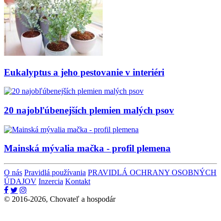
Eukalyptus a jeho pestovanie v interiéri
20 najobľúbenejších plemien malých psov
Mainská mývalia mačka - profil plemena
O nás
Pravidlá používania
PRAVIDLÁ OCHRANY OSOBNÝCH
ÚDAJOV
Inzercia
Kontakt
© 2016-2026, Chovateľ a hospodár