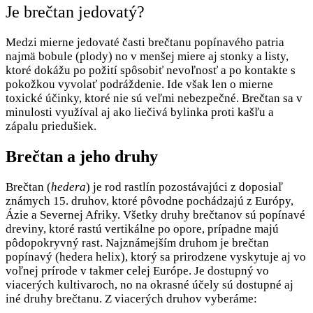
Je brečtan jedovatý?
Medzi mierne jedovaté časti brečtanu popínavého patria
najmä bobule (plody) no v menšej miere aj stonky a listy,
ktoré dokážu po požití spôsobiť nevoľnosť a po kontakte s
pokožkou vyvolať podráždenie. Ide však len o mierne
toxické účinky, ktoré nie sú veľmi nebezpečné. Brečtan sa v
minulosti využíval aj ako liečivá bylinka proti kašľu a
zápalu priedušiek.
Brečtan a jeho druhy
Brečtan (
hedera
) je rod rastlín pozostávajúci z doposiaľ
známych 15. druhov, ktoré pôvodne pochádzajú z Európy,
Ázie a Severnej Afriky. Všetky druhy brečtanov sú popínavé
dreviny, ktoré rastú vertikálne po opore, prípadne majú
pôdopokryvný rast. Najznámejším druhom je brečtan
popínavý (hedera helix), ktorý sa prirodzene vyskytuje aj vo
voľnej prírode v takmer celej Európe. Je dostupný vo
viacerých kultivaroch, no na okrasné účely sú dostupné aj
iné druhy brečtanu. Z viacerých druhov vyberáme: