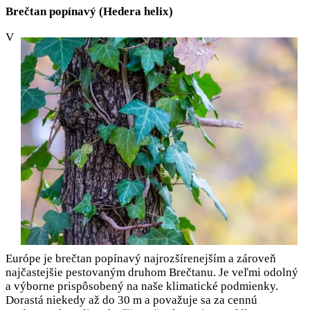
Brečtan popínavý (Hedera helix)
V
Európe je brečtan popínavý najrozšírenejším a zároveň
najčastejšie pestovaným druhom Brečtanu. Je veľmi odolný
a výborne prispôsobený na naše klimatické podmienky.
Dorastá niekedy až do 30 m a považuje sa za cennú