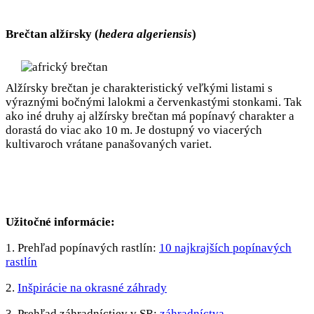
Brečtan alžírsky (
hedera algeriensis
)
Alžírsky brečtan je charakteristický veľkými listami s
výraznými bočnými lalokmi a červenkastými stonkami. Tak
ako iné druhy aj alžírsky brečtan má popínavý charakter a
dorastá do viac ako 10 m. Je dostupný vo viacerých
kultivaroch vrátane panašovaných variet.
Užitočné informácie:
1. Prehľad popínavých rastlín:
10 najkrajších popínavých
rastlín
2.
Inšpirácie na okrasné záhrady
3. Prehľad záhradníctiev v SR:
záhradníctva