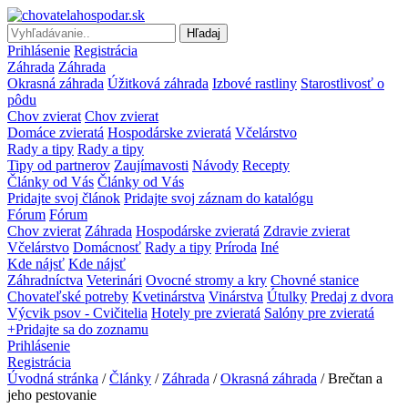
Hľadaj
Prihlásenie
Registrácia
Záhrada
Záhrada
Okrasná záhrada
Úžitková záhrada
Izbové rastliny
Starostlivosť o
pôdu
Chov zvierat
Chov zvierat
Domáce zvieratá
Hospodárske zvieratá
Včelárstvo
Rady a tipy
Rady a tipy
Tipy od partnerov
Zaujímavosti
Návody
Recepty
Články od Vás
Články od Vás
Pridajte svoj článok
Pridajte svoj záznam do katalógu
Fórum
Fórum
Chov zvierat
Záhrada
Hospodárske zvieratá
Zdravie zvierat
Včelárstvo
Domácnosť
Rady a tipy
Príroda
Iné
Kde nájsť
Kde nájsť
Záhradníctva
Veterinári
Ovocné stromy a kry
Chovné stanice
Chovateľské potreby
Kvetinárstva
Vinárstva
Útulky
Predaj z dvora
Výcvik psov - Cvičitelia
Hotely pre zvieratá
Salóny pre zvieratá
+Pridajte sa do zoznamu
Prihlásenie
Registrácia
Úvodná stránka
/
Články
/
Záhrada
/
Okrasná záhrada
/ Brečtan a
jeho pestovanie