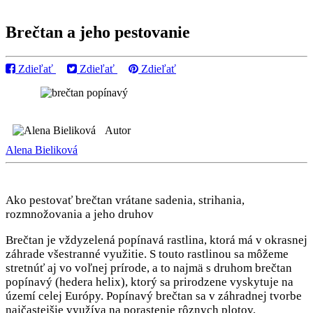
Brečtan a jeho pestovanie
Zdieľať
Zdieľať
Zdieľať
Autor
Alena Bieliková
Ako pestovať brečtan vrátane sadenia, strihania,
rozmnožovania a jeho druhov
Brečtan je vždyzelená popínavá rastlina, ktorá má v okrasnej
záhrade všestranné využitie. S touto rastlinou sa môžeme
stretnúť aj vo voľnej prírode, a to najmä s druhom brečtan
popínavý (hedera helix), ktorý sa prirodzene vyskytuje na
území celej Európy. Popínavý brečtan sa v záhradnej tvorbe
najčastejšie využíva na porastenie rôznych plotov,