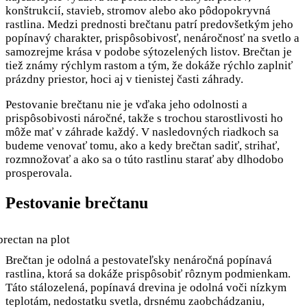
konštrukcií, stavieb, stromov alebo ako pôdopokryvná
rastlina. Medzi prednosti brečtanu patrí predovšetkým jeho
popínavý charakter, prispôsobivosť, nenáročnosť na svetlo a
samozrejme krása v podobe sýtozelených listov. Brečtan je
tiež známy rýchlym rastom a tým, že dokáže rýchlo zaplniť
prázdny priestor, hoci aj v tienistej časti záhrady.
Pestovanie brečtanu nie je vďaka jeho odolnosti a
prispôsobivosti náročné, takže s trochou starostlivosti ho
môže mať v záhrade každý. V nasledovných riadkoch sa
budeme venovať tomu, ako a kedy brečtan sadiť, strihať,
rozmnožovať a ako sa o túto rastlinu starať aby dlhodobo
prosperovala.
Pestovanie brečtanu
Brečtan je odolná a pestovateľsky nenáročná popínavá
rastlina, ktorá sa dokáže prispôsobiť rôznym podmienkam.
Táto stálozelená, popínavá drevina je odolná voči nízkym
teplotám, nedostatku svetla, drsnému zaobchádzaniu,