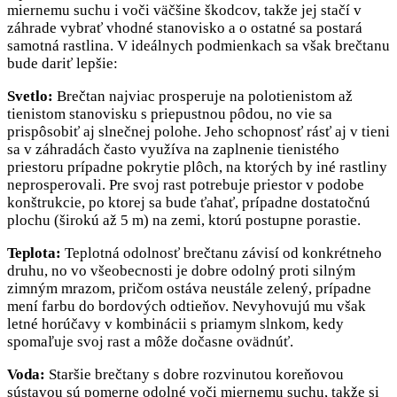
miernemu suchu i voči väčšine škodcov, takže jej stačí v
záhrade vybrať vhodné stanovisko a o ostatné sa postará
samotná rastlina. V ideálnych podmienkach sa však brečtanu
bude dariť lepšie:
Svetlo:
Brečtan najviac prosperuje na polotienistom až
tienistom stanovisku s priepustnou pôdou, no vie sa
prispôsobiť aj slnečnej polohe. Jeho schopnosť rásť aj v tieni
sa v záhradách často využíva na zaplnenie tienistého
priestoru prípadne pokrytie plôch, na ktorých by iné rastliny
neprosperovali. Pre svoj rast potrebuje priestor v podobe
konštrukcie, po ktorej sa bude ťahať, prípadne dostatočnú
plochu (širokú až 5 m) na zemi, ktorú postupne porastie.
Teplota:
Teplotná odolnosť brečtanu závisí od konkrétneho
druhu, no vo všeobecnosti je dobre odolný proti silným
zimným mrazom, pričom ostáva neustále zelený, prípadne
mení farbu do bordových odtieňov. Nevyhovujú mu však
letné horúčavy v kombinácii s priamym slnkom, kedy
spomaľuje svoj rast a môže dočasne ovädnúť.
Voda:
Staršie brečtany s dobre rozvinutou koreňovou
sústavou sú pomerne odolné voči miernemu suchu, takže si