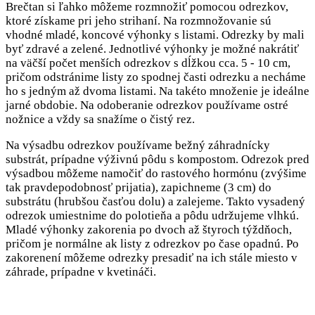
Brečtan si ľahko môžeme rozmnožiť pomocou odrezkov,
ktoré získame pri jeho strihaní. Na rozmnožovanie sú
vhodné mladé, koncové výhonky s listami. Odrezky by mali
byť zdravé a zelené. Jednotlivé výhonky je možné nakrátiť
na väčší počet menších odrezkov s dĺžkou cca. 5 - 10 cm,
pričom odstránime listy zo spodnej časti odrezku a necháme
ho s jedným až dvoma listami. Na takéto množenie je ideálne
jarné obdobie. Na odoberanie odrezkov používame ostré
nožnice a vždy sa snažíme o čistý rez.
Na výsadbu odrezkov používame bežný záhradnícky
substrát, prípadne výživnú pôdu s kompostom. Odrezok pred
výsadbou môžeme namočiť do rastového hormónu (zvýšime
tak pravdepodobnosť prijatia), zapichneme (3 cm) do
substrátu (hrubšou časťou dolu) a zalejeme. Takto vysadený
odrezok umiestnime do polotieňa a pôdu udržujeme vlhkú.
Mladé výhonky zakorenia po dvoch až štyroch týždňoch,
pričom je normálne ak listy z odrezkov po čase opadnú. Po
zakorenení môžeme odrezky presadiť na ich stále miesto v
záhrade, prípadne v kvetináči.