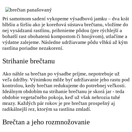
Pri samotnom sadení vykopeme výsadbovú jamku – dva krát
hlbšiu a širšiu ako je koreňová sústava brečtanu, vložíme do
nej vysádzanú rastlinu, prihrnieme pôdou (pre rýchlejší a
bohatší rast obohatenú kompostom či hnojivom), utlačíme a
výdatne zalejeme. Následne udržiavame pôdu vlhkú až kým
rastlina poriadne nezakorení.
Strihanie brečtanu
Ako náhle sa brečtan po výsadbe príjme, nepotrebuje už
veľa údržby. Výnimkou môže byť udržiavanie jeho rastu pod
kontrolou, kedy brečtan redukujeme do potrebnej veľkosti.
Ideálnym obdobím na strihanie brečtanu je skorá jar - teda
obdobie vegetačného pokoja, keď už však nehrozia tuhé
mrazy. Každých pár rokov je pre brečtan prospešný aj
radikálnejší rez, ktorým sa rastlina zmladí.
Brečtan a jeho rozmnožovanie