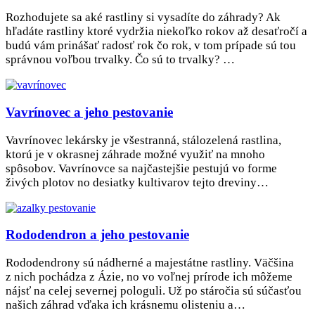
Rozhodujete sa aké rastliny si vysadíte do záhrady? Ak
hľadáte rastliny ktoré vydržia niekoľko rokov až desaťročí a
budú vám prinášať radosť rok čo rok, v tom prípade sú tou
správnou voľbou trvalky. Čo sú to trvalky? …
Vavrínovec a jeho pestovanie
Vavrínovec lekársky je všestranná, stálozelená rastlina,
ktorú je v okrasnej záhrade možné využiť na mnoho
spôsobov. Vavrínovce sa najčastejšie pestujú vo forme
živých plotov no desiatky kultivarov tejto dreviny…
Rododendron a jeho pestovanie
Rododendrony sú nádherné a majestátne rastliny. Väčšina
z nich pochádza z Ázie, no vo voľnej prírode ich môžeme
nájsť na celej severnej pologuli. Už po stáročia sú súčasťou
našich záhrad vďaka ich krásnemu olisteniu a…