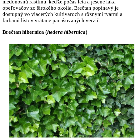
medonosnú rastlinu, keďže počas leta a jesene láka
opeľovačov zo širokého okolia. Brečtan popínavý je
dostupný vo viacerých kultivaroch s rôznymi tvarmi a
farbami listov vrátane panašovaných verzií.
Brečtan hibernica (
hedera hibernica
)