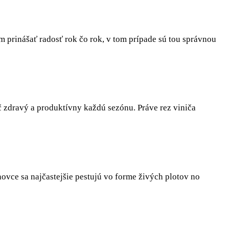
m prinášať radosť rok čo rok, v tom prípade sú tou správnou
nič zdravý a produktívny každú sezónu. Práve rez viniča
novce sa najčastejšie pestujú vo forme živých plotov no