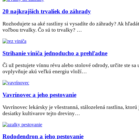
20 najkrajších trvaliek do záhrady
Rozhodujete sa aké rastliny si vysadíte do záhrady? Ak hľadát
voľbou trvalky. Čo sú to trvalky? …
Strihanie viniča jednoducho a prehľadne
Či už pestujete vínnu révu alebo stolové odrody, určite ste sa
ovplyvňuje akú veľkú energiu vloží…
Vavrínovec a jeho pestovanie
Vavrínovec lekársky je všestranná, stálozelená rastlina, kto
desiatky kultivarov tejto dreviny…
Rododendron a jeho pestovanie