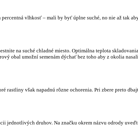
ercentná vlhkosť – mali by byť úplne suché, no nie až tak aby
estnite na suché chladné miesto. Optimálna teplota skladovani
ierový obal umožní semenám dýchať bez toho aby z okolia nasal
toré rastliny však napadnú rôzne ochorenia. Pri zbere preto dbaj
ácii jednotlivých druhov. Na značku okrem názvu odrody uveďt