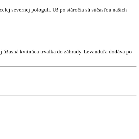
elej severnej pologuli. Už po stáročia sú súčasťou našich
o aj úžasná kvitnúca trvalka do záhrady. Levanduľa dodáva po