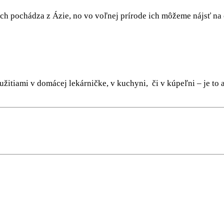
ch pochádza z Ázie, no vo voľnej prírode ich môžeme nájsť na c
yužitiami v domácej lekárničke, v kuchyni, či v kúpeľni – je t