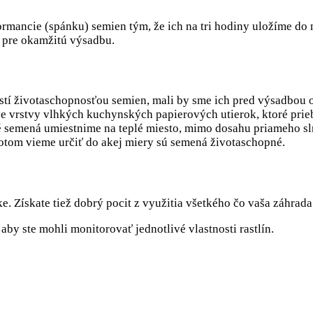
mancie (spánku) semien tým, že ich na tri hodiny uložíme do 
 pre okamžitú výsadbu.
istí životaschopnosťou semien, mali by sme ich pred výsadbou
 vrstvy vlhkých kuchynských papierových utierok, ktoré prieb
né semená umiestnime na teplé miesto, mimo dosahu priameho sl
potom vieme určiť do akej miery sú semená životaschopné.
ke. Získate tiež dobrý pocit z využitia všetkého čo vaša záhra
y ste mohli monitorovať jednotlivé vlastnosti rastlín.