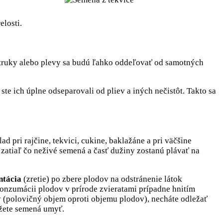
elosti.
 struky alebo plevy sa budú ľahko oddeľovať od samotných
ste ich úplne odseparovali od pliev a iných nečistôt. Takto sa
d pri rajčine, tekvici, cukine, baklažáne a pri väčšine
zatiaľ čo neživé semená a časť dužiny zostanú plávať na
ntácia
(zretie) po zbere plodov na odstránenie látok
konzumácii plodov v prírode zvieratami prípadne hnitím
dy (polovičný objem oproti objemu plodov), necháte odležať
ôžete semená umyť.