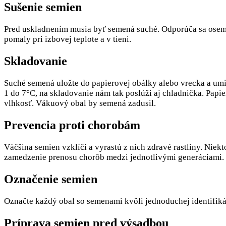
Sušenie semien
Pred uskladnením musia byť semená suché. Odporúča sa osem p
pomaly pri izbovej teplote a v tieni.
Skladovanie
Suché semená uložte do papierovej obálky alebo vrecka a umi
1 do 7°C, na skladovanie nám tak poslúži aj chladnička. Pap
vlhkosť. Vákuový obal by semená zadusil.
Prevencia proti chorobám
Väčšina semien vzklíči a vyrastú z nich zdravé rastliny. Niek
zamedzenie prenosu chorôb medzi jednotlivými generáciami.
Označenie semien
Označte každý obal so semenami kvôli jednoduchej identifik
Príprava semien pred výsadbou