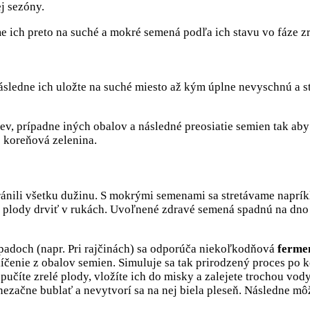
j sezóny.
e ich preto na suché a mokré semená podľa ich stavu vo fáze zr
Následne ich uložte na suché miesto až kým úplne nevyschnú a
ev, prípadne iných obalov a následné preosiatie semien tak aby 
o koreňová zelenina.
ránili všetku dužinu. S mokrými semenami sa stretávame napríkla
e plody drviť v rukách. Uvoľnené zdravé semená spadnú na dno 
padoch (napr. Pri rajčinách) sa odporúča niekoľkodňová
ferme
íčenie z obalov semien. Simuluje sa tak prirodzený proces po 
učíte zrelé plody, vložíte ich do misky a zalejete trochou vo
 nezačne bublať a nevytvorí sa na nej biela pleseň. Následne m