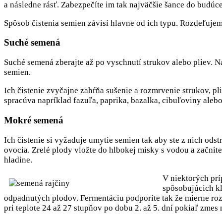
a následne rásť. Zabezpečíte im tak najväčšie šance do budúce
Spôsob čistenia semien závisí hlavne od ich typu. Rozdeľujem
Suché semená
Suché semená zberajte až po vyschnutí strukov alebo pliev. 
semien.
Ich čistenie zvyčajne zahŕňa sušenie a rozmrvenie strukov, pli
spracúva napríklad fazuľa, paprika, bazalka, cibuľoviny aleb
Mokré semená
Ich čistenie si vyžaduje umytie semien tak aby ste z nich odst
ovocia. Zrelé plody vložte do hlbokej misky s vodou a začnit
hladine.
V niektorých prí
spôsobujúcich kl
odpadnutých plodov. Fermentáciu podporíte tak že mierne rozp
pri teplote 24 až 27 stupňov po dobu 2. až 5. dní pokiaľ zmes