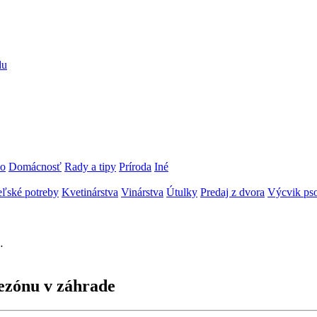
du
vo
Domácnosť
Rady a tipy
Príroda
Iné
ľské potreby
Kvetinárstva
Vinárstva
Útulky
Predaj z dvora
Výcvik pso
…
ezónu v záhrade