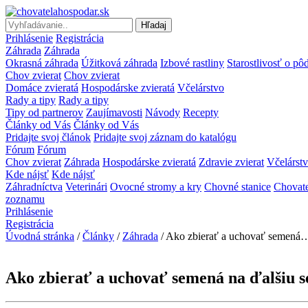
Hľadaj
Prihlásenie
Registrácia
Záhrada
Záhrada
Okrasná záhrada
Úžitková záhrada
Izbové rastliny
Starostlivosť o pô
Chov zvierat
Chov zvierat
Domáce zvieratá
Hospodárske zvieratá
Včelárstvo
Rady a tipy
Rady a tipy
Tipy od partnerov
Zaujímavosti
Návody
Recepty
Články od Vás
Články od Vás
Pridajte svoj článok
Pridajte svoj záznam do katalógu
Fórum
Fórum
Chov zvierat
Záhrada
Hospodárske zvieratá
Zdravie zvierat
Včelárst
Kde nájsť
Kde nájsť
Záhradníctva
Veterinári
Ovocné stromy a kry
Chovné stanice
Chovate
zoznamu
Prihlásenie
Registrácia
Úvodná stránka
/
Články
/
Záhrada
/ Ako zbierať a uchovať semená
Ako zbierať a uchovať semená na ďalšiu s