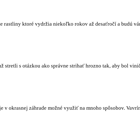
e rastliny ktoré vydržia niekoľko rokov až desaťročí a budú vá
 už stretli s otázkou ako správne strihať hrozno tak, aby bol vi
rú je v okrasnej záhrade možné využiť na mnoho spôsobov. Vavrí