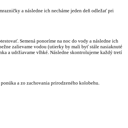
mrazničky a následne ich necháme jeden deň odležať pri
 otestovať. Semená ponoríme na noc do vody a následne ich
ežne zalievame vodou (utierky by mali byť stále nasiaknuté
nka a udržiavame vlhké. Následne skontrolujeme každý tretí
da ponúka a zo zachovania prirodzeného kolobehu.