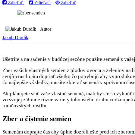
Zdieľať
Zdieľať
Zdieľať
Autor
Jakub Durdík
Ušetrite a na sadenie v budúcej sezóne použite semená z vaše
Zber vašich vlastných semien z plodov ovocia a zeleniny na 
svojím rastlinám dopriať všetko čo potrebujú aby vyprodukova
čo najlepšie výsledky, musíte zbierať semená v správnom čase
Ak plánujete siať vaše vlastné semená, mali by ste sa vyhnúť
vo svojej záhrade rôzne variety toho istého druhu cudzoopeliv
rodičovských rastlín.
Zber a čistenie semien
Semenám doprajte čas aby úplne dozreli ešte pred ich zberom.