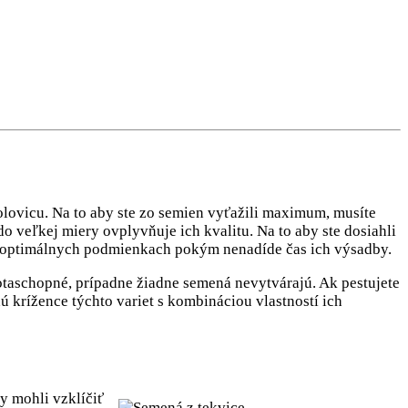
lovicu. Na to aby ste zo semien vyťažili maximum, musíte
o veľkej miery ovplyvňuje ich kvalitu. Na to aby ste dosiahli
ť v optimálnych podmienkach pokým nenadíde čas ich výsadby.
otaschopné, prípadne žiadne semená nevytvárajú. Ak pestujete
ú krížence týchto variet s kombináciou vlastností ich
y mohli vzklíčiť