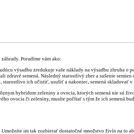
j záhrady. Poradíme vám ako:
budúcu výsadbu zredukuje vaše náklady na výsadbu zhruba o po
li zdravé semená. Následný starostlivý zber a sušenie semien d
, starostlivo ich očistiť, usušiť a nakoniec, semená skladova
 rôznym hybridom zeleniny a ovocia, ktorých semená nie sú živ
ého ovocia či zeleniny, musíte počítať s tým že ich semená bud
 Umožníte im tak zozbierať dostatočné množstvo živín na to ab