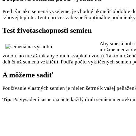
Pred tým ako semená vysejeme, je vhodné ukončiť obdobie dor
izbovej teplote. Tento proces zabezpečí optimálne podmienky
Test životaschopnosti semien
Aby sme si boli 
uložme medzi dve
vodou, no nie až tak aby z nich kvapkala voda). Takto ulože
deň či už semená vzklíčili. Podľa počtu vyklíčených semien 
A môžeme sadiť
Používanie vlastných semien je nielen šetrné k vašej peňažen
Tip:
Po vysadení jasne označte každý druh semien menovkou ab