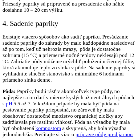
Priesady papriky sú pripravené na presadenie ako náhle
dosiahnu 10 – 20 cm výšku.
4. Sadenie papriky
Existuje viacero spôsobov ako sadiť papriku. Presádzanie
sadeníc papriky do záhrady by malo každopádne nasledovať
až po tom, keď už nehrozia mrazy, pôda je dostatočne
zohriata (15 °C) a priemerné nočné teploty neklesajú pod 12
°C. Zahriatie pôdy môžeme urýchliť položením čiernej fólie,
ktorá akumuluje teplo zo slnka v pôde. Na sadenie papriky si
vyhliadnite slnečné stanovisko s minimálne 6 hodinami
priameho slnka denne.
Pôda:
Papriky budú rásť v akomkoľvek type pôdy, no
najlepšie sa im darí v mierne kyslých až neutrálnych pôdach
s
pH
5,5 až 7. V každom prípade by mala byť pôda na
pestovanie papriky priepustná, no zároveň by mala
obsahovať dostatočné množstvo organickej zložky aby
zadržiavala pre rastlinu vlhkosť. Pôda na výsadbu by mala
byť obohatená
kompostom
a skyprená, aby bola výsadba
jednoduchšia. Prečítajte si viac o
príprave pôdy pred jarnou