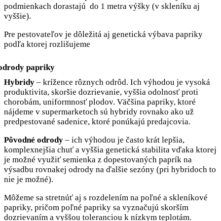
podmienkach dorastajú do 1 metra výšky (v skleníku aj
vyššie).
Pre pestovateľov je dôležitá aj genetická výbava papriky
podľa ktorej rozlišujeme
Hybridy
– krížence rôznych odrôd. Ich výhodou je vysoká
produktivita, skoršie dozrievanie, vyššia odolnosť proti
chorobám, uniformnosť plodov. Väčšina papriky, ktoré
nájdeme v supermarketoch sú hybridy rovnako ako už
predpestované sadenice, ktoré ponúkajú predajcovia.
Pôvodné odrody
– ich výhodou je často krát lepšia,
komplexnejšia chuť a vyššia genetická stabilita vďaka ktorej
je možné využiť semienka z dopestovaných paprík na
výsadbu rovnakej odrody na ďalšie sezóny (pri hybridoch to
nie je možné).
Môžeme sa stretnúť aj s rozdelením na poľné a skleníkové
papriky, pričom poľné papriky sa vyznačujú skorším
dozrievaním a vyššou toleranciou k nízkym teplotám.