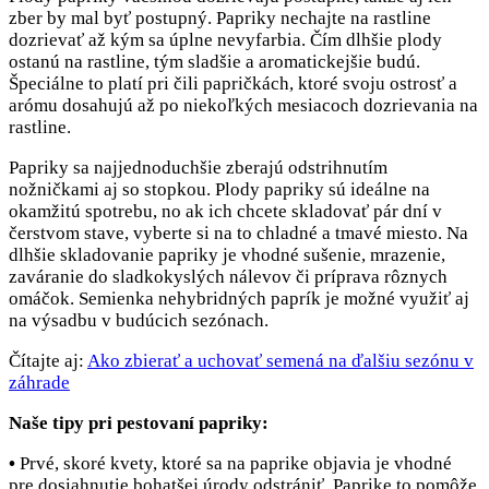
zber by mal byť postupný. Papriky nechajte na rastline
dozrievať až kým sa úplne nevyfarbia. Čím dlhšie plody
ostanú na rastline, tým sladšie a aromatickejšie budú.
Špeciálne to platí pri čili papričkách, ktoré svoju ostrosť a
arómu dosahujú až po niekoľkých mesiacoch dozrievania na
rastline.
Papriky sa najjednoduchšie zberajú odstrihnutím
nožničkami aj so stopkou. Plody papriky sú ideálne na
okamžitú spotrebu, no ak ich chcete skladovať pár dní v
čerstvom stave, vyberte si na to chladné a tmavé miesto. Na
dlhšie skladovanie papriky je vhodné sušenie, mrazenie,
zaváranie do sladkokyslých nálevov či príprava rôznych
omáčok. Semienka nehybridných paprík je možné využiť aj
na výsadbu v budúcich sezónach.
Čítajte aj:
Ako zbierať a uchovať semená na ďalšiu sezónu v
záhrade
Naše tipy pri pestovaní papriky:
•
Prvé, skoré kvety, ktoré sa na paprike objavia je vhodné
pre dosiahnutie bohatšej úrody odstrániť. Paprike to pomôže