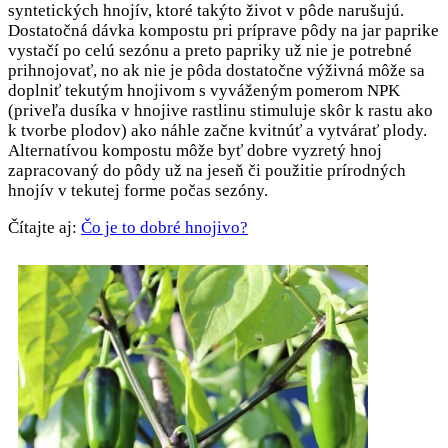
syntetických hnojív, ktoré takýto život v pôde narušujú.
Dostatočná dávka kompostu pri príprave pôdy na jar paprike
vystačí po celú sezónu a preto papriky už nie je potrebné
prihnojovať, no ak nie je pôda dostatočne výživná môže sa
doplniť tekutým hnojivom s vyváženým pomerom NPK
(priveľa dusíka v hnojive rastlinu stimuluje skôr k rastu ako
k tvorbe plodov) ako náhle začne kvitnúť a vytvárať plody.
Alternatívou kompostu môže byť dobre vyzretý hnoj
zapracovaný do pôdy už na jeseň či použitie prírodných
hnojív v tekutej forme počas sezóny.
Čítajte aj:
Čo je to dobré hnojivo?