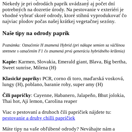
Niekedy je pri odrodách paprík uvádzaný aj počet dní
potrebných na dozretie úrody. Na pestovanie v exteriéri je
vhodné vybrať skoré odrody, ktoré stihnú vyprodukovať čo
najviac plodov počas našej krátkej vegetačnej sezóny.
Naše tipy na odrody paprík
Poznámka: Označenie H znamená Hybrid (pri nákupe semien sa väčšinou
stretnete s označením F1 čo znamená prvú generáciu hybridného kríženia)
Kapie:
Karmen, Slovakia, Emerald giant, Blava, Big bertha,
Sweet sunrise, Milena (H)
Klasické papriky:
PCR, corno di toro, maďarská vosková,
lungy (H), poblano, baranie rohy, super amy (H)
Čili papričky
: Cayenne, Habanero, Jalapeňo, Bhut jolokia,
Thai hot, Aji lemon, Carolina reaper
Viac o pestovaní a druhoch čili papričiek nájdete tu:
pestovanie a druhy chilli papričiek
Máte tipy na vaše obľúbené odrody? Neváhajte nám a