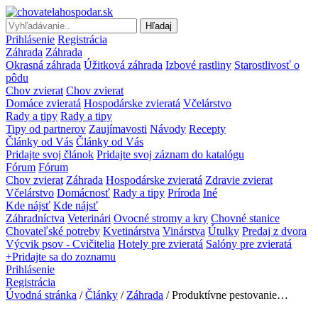
Hľadaj
Prihlásenie
Registrácia
Záhrada
Záhrada
Okrasná záhrada
Úžitková záhrada
Izbové rastliny
Starostlivosť o
pôdu
Chov zvierat
Chov zvierat
Domáce zvieratá
Hospodárske zvieratá
Včelárstvo
Rady a tipy
Rady a tipy
Tipy od partnerov
Zaujímavosti
Návody
Recepty
Články od Vás
Články od Vás
Pridajte svoj článok
Pridajte svoj záznam do katalógu
Fórum
Fórum
Chov zvierat
Záhrada
Hospodárske zvieratá
Zdravie zvierat
Včelárstvo
Domácnosť
Rady a tipy
Príroda
Iné
Kde nájsť
Kde nájsť
Záhradníctva
Veterinári
Ovocné stromy a kry
Chovné stanice
Chovateľské potreby
Kvetinárstva
Vinárstva
Útulky
Predaj z dvora
Výcvik psov - Cvičitelia
Hotely pre zvieratá
Salóny pre zvieratá
+Pridajte sa do zoznamu
Prihlásenie
Registrácia
Úvodná stránka
/
Články
/
Záhrada
/ Produktívne pestovanie…