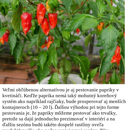
Veľmi obľúbenou alternatívou je aj pestovanie papriky v
kvetináči. Keďže paprika nemá taký mohutný koreňový
systém ako napríklad rajčiaky, bude prosperovať aj menších
kontajneroch (10 – 20 l). Ďalšou výhodou pri tejto forme
pestovania je, že papriky môžeme pestovať ako trvalky,
pretože sa dajú jednoducho prezimovať v interiéri a na
ďalšiu sezónu budú takéto dospelé rastliny oveľa