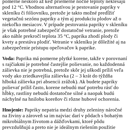
pomerne neskoro až keď priemerné nočné teploty neklesajú
pod 12 °C. Vhodnou alternatívou je pestovanie papriky v
skleníku či fóliovníku, pretože je takto možné predĺžiť
vegetačnú sezónu papriky a tým aj produkciu plodov až o
niekoľko mesiacov. V prípade pestovania papriky v skleníku
je však potrebné zabezpečiť dostatočné vetranie, pretože
ako náhle prekročí teplota 35 °C, paprika zhodí plody či
kvety a prestáva plodiť. Vetranie v skleníku je dôležité aj na
zabezpečenie prístupu opeľovačov k paprike.
Voda:
Paprika má pomerne plytké korene, takže v porovnaní
s rajčiakmi je potrebné častejšie polievanie, no každodenná
zálievka nie je potrebná, pretože skôr jej uškodí príliš veľa
vody ako zriedkavejšia zálievka (2 – 3 krát do týždňa
hlboká zálievka pri absencii zrážok). Ak budete papriky
polievať príliš často, korene nebudú mať potrebu rásť do
hĺbky, rastliny nebudú dostatočne silné a naopak budú
náchylné na hnilobu koreňov či rôzne hubové ochorenia.
Hnojenie:
Papriky nepatria medzi druhy zeleniny náročné
na živiny a zároveň sa im najviac darí v pôdach s bohatým
mikrobiálnym životom a dážďovkami, ktoré pôdu
prevzdušňujú a preto nie je ideálnym riešením použitie