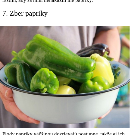
rastlín, aby sa nimi nenakazili iné papriky.
7. Zber papriky
Plody papriky väčšinou dozrievajú postupne, takže aj ich