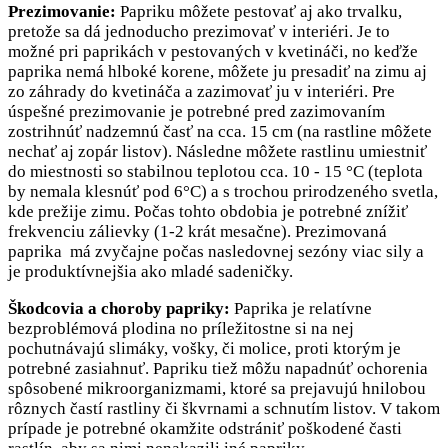
Prezimovanie:
Papriku môžete pestovať aj ako trvalku,
pretože sa dá jednoducho prezimovať v interiéri. Je to
možné pri paprikách v pestovaných v kvetináči, no keďže
paprika nemá hlboké korene, môžete ju presadiť na zimu aj
zo záhrady do kvetináča a zazimovať ju v interiéri. Pre
úspešné prezimovanie je potrebné pred zazimovaním
zostrihnúť nadzemnú časť na cca. 15 cm (na rastline môžete
nechať aj zopár listov). Následne môžete rastlinu umiestniť
do miestnosti so stabilnou teplotou cca. 10 - 15 °C (teplota
by nemala klesnúť pod 6°C) a s trochou prirodzeného svetla,
kde prežije zimu. Počas tohto obdobia je potrebné znížiť
frekvenciu zálievky (1-2 krát mesačne). Prezimovaná
paprika má zvyčajne počas nasledovnej sezóny viac sily a
je produktívnejšia ako mladé sadeničky.
Škodcovia a choroby papriky:
Paprika je relatívne
bezproblémová plodina no príležitostne si na nej
pochutnávajú slimáky, vošky, či molice, proti ktorým je
potrebné zasiahnuť. Papriku tiež môžu napadnúť ochorenia
spôsobené mikroorganizmami, ktoré sa prejavujú hnilobou
rôznych častí rastliny či škvrnami a schnutím listov. V takom
prípade je potrebné okamžite odstrániť poškodené časti