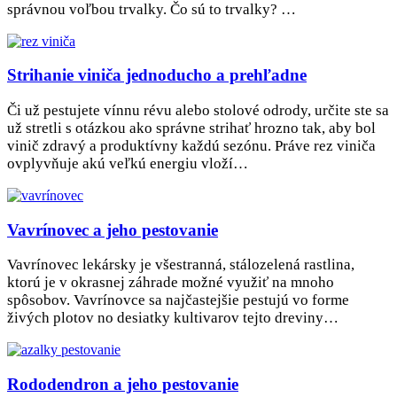
správnou voľbou trvalky. Čo sú to trvalky? …
Strihanie viniča jednoducho a prehľadne
Či už pestujete vínnu révu alebo stolové odrody, určite ste sa
už stretli s otázkou ako správne strihať hrozno tak, aby bol
vinič zdravý a produktívny každú sezónu. Práve rez viniča
ovplyvňuje akú veľkú energiu vloží…
Vavrínovec a jeho pestovanie
Vavrínovec lekársky je všestranná, stálozelená rastlina,
ktorú je v okrasnej záhrade možné využiť na mnoho
spôsobov. Vavrínovce sa najčastejšie pestujú vo forme
živých plotov no desiatky kultivarov tejto dreviny…
Rododendron a jeho pestovanie