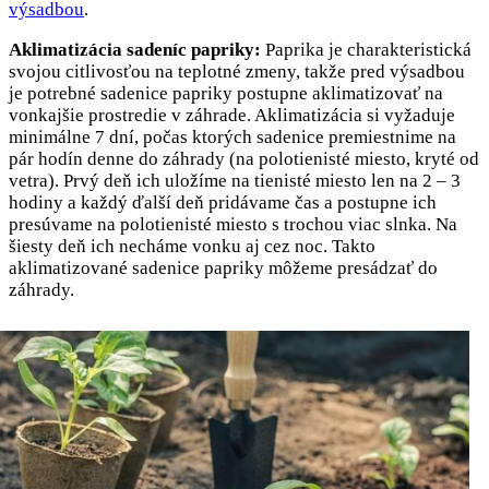
výsadbou
.
Aklimatizácia sadeníc papriky:
Paprika je charakteristická
svojou citlivosťou na teplotné zmeny, takže pred výsadbou
je potrebné sadenice papriky postupne aklimatizovať na
vonkajšie prostredie v záhrade. Aklimatizácia si vyžaduje
minimálne 7 dní, počas ktorých sadenice premiestnime na
pár hodín denne do záhrady (na polotienisté miesto, kryté od
vetra). Prvý deň ich uložíme na tienisté miesto len na 2 – 3
hodiny a každý ďalší deň pridávame čas a postupne ich
presúvame na polotienisté miesto s trochou viac slnka. Na
šiesty deň ich necháme vonku aj cez noc. Takto
aklimatizované sadenice papriky môžeme presádzať do
záhrady.