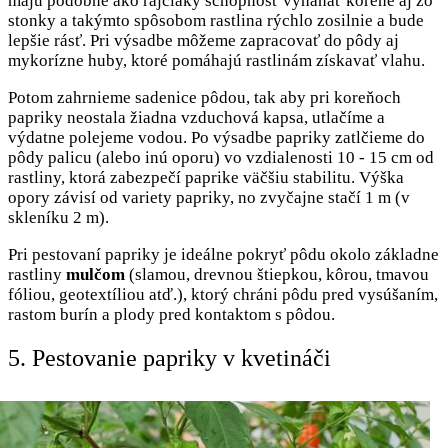
majú podobne ako rajčiaky schopnosť vyháňať korene aj zo
stonky a takýmto spôsobom rastlina rýchlo zosilnie a bude
lepšie rásť. Pri výsadbe môžeme zapracovať do pôdy aj
mykorízne huby, ktoré pomáhajú rastlinám získavať vlahu.
Potom zahrnieme sadenice pôdou, tak aby pri koreňoch
papriky neostala žiadna vzduchová kapsa, utlačíme a
výdatne polejeme vodou. Po výsadbe papriky zatlčieme do
pôdy palicu (alebo inú oporu) vo vzdialenosti 10 - 15 cm od
rastliny, ktorá zabezpečí paprike väčšiu stabilitu. Výška
opory závisí od variety papriky, no zvyčajne stačí 1 m (v
skleníku 2 m).
Pri pestovaní papriky je ideálne pokryť pôdu okolo základne
rastliny
mulčom
(slamou, drevnou štiepkou, kôrou, tmavou
fóliou, geotextíliou atď.), ktorý chráni pôdu pred vysúšaním,
rastom burín a plody pred kontaktom s pôdou.
5. Pestovanie papriky v kvetináči