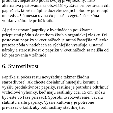
produktívnejšie ako počas svojej prvej sezóny. Táto
alternatíva pestovania sa obzvlášť využíva pri pestovaní čili
papričiek, ktoré na úplne dozretie svojich plodov potrebujú
niekedy až 5 mesiacov na čo je naša vegetačná sezóna
vonku v záhrade príliš krátka.
Aj pri pestovaní papriky v kvetináčoch používame
priepustnú pôdu s dostatkom živín a organickej zložky. Pri
pestovaní papriky v kvetináčoch je nutná častejšia zálievka,
pretože pôda v nádobách sa rýchlejšie vysušuje. Ostatné
nároky a starostlivosť o papriku v kvetináčoch sa nelíšia od
ich pestovania v záhrade.
6. Starostlivosť
Paprika si počas rastu nevyžaduje takmer žiadnu
starostlivosť. Ak chcete dosiahnuť hustejšiu korunu a
vyššiu produktívnosť papriky, rastline je potrebné odtrhnúť
vrcholové výhonky, keď majú rastlinky cca. 15 cm (môžu
byť ešte vo fáze priesad). Spôsobí to rozvetvenie, väčšiu
stabilitu a silu papriky. Vyššie kultivary je potrebné
priviazať o kolík aby boli rastliny stabilnejšie.