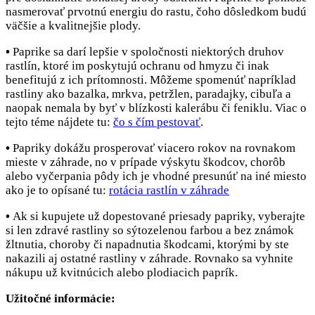
nasmerovať prvotnú energiu do rastu, čoho dôsledkom budú
väčšie a kvalitnejšie plody.
•
Paprike sa darí lepšie v spoločnosti niektorých druhov
rastlín, ktoré im poskytujú ochranu od hmyzu či inak
benefitujú z ich prítomnosti. Môžeme spomenúť napríklad
rastliny ako bazalka, mrkva, petržlen, paradajky, cibuľa a
naopak nemala by byť v blízkosti kalerábu či feniklu. Viac o
tejto téme nájdete tu:
čo s čím pestovať
.
•
Papriky dokážu prosperovať viacero rokov na rovnakom
mieste v záhrade, no v prípade výskytu škodcov, chorôb
alebo vyčerpania pôdy ich je vhodné presunúť na iné miesto
ako je to opísané tu:
rotácia rastlín v záhrade
•
Ak si kupujete už dopestované priesady papriky, vyberajte
si len zdravé rastliny so sýtozelenou farbou a bez známok
žltnutia, choroby či napadnutia škodcami, ktorými by ste
nakazili aj ostatné rastliny v záhrade. Rovnako sa vyhnite
nákupu už kvitnúcich alebo plodiacich paprík.
Užitočné informácie: