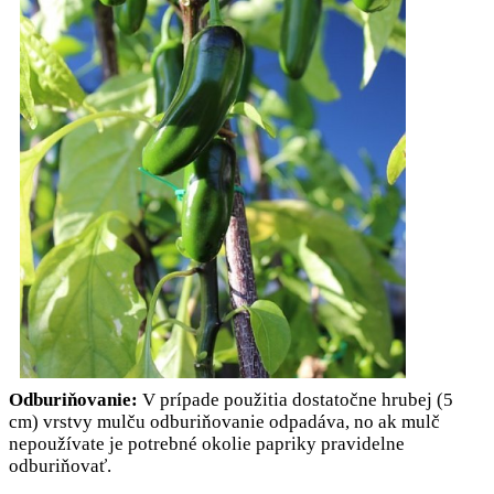
Odburiňovanie:
V prípade použitia dostatočne hrubej (5
cm) vrstvy mulču odburiňovanie odpadáva, no ak mulč
nepoužívate je potrebné okolie papriky pravidelne
odburiňovať.