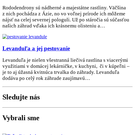
Rododendrony sú nádherné a majestátne rastliny. Väčšina
z nich pochádza z Ázie, no vo voľnej prírode ich môžeme
nájsť na celej severnej pologuli. Už po stáročia sú súčasťou
našich záhrad vďaka ich krásnemu olisteniu a…
Levanduľa a jej pestovanie
Levanduľa je nielen všestranná liečivá rastlina s viacerými
využitiami v domácej lekárničke, v kuchyni, či v kúpeľni –
je to aj úžasná kvitnúca trvalka do záhrady. Levanduľa
dodáva po celý rok záhrade zaujímavú…
Sledujte nás
Vybrali sme