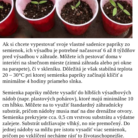
Ak si chcete vypestovať svoje vlastné sadenice papriky zo
semienok, ich výsadbu je potrebné načasovať 6 až 8 týždňov
pred výsadbou v záhrade. Môžete ich pestovať doma v
interiéri na slnečnom mieste (zimná záhrada alebo pri okne
na parapete), či v skleníku. Dôležitá je však stabilná teplota
20 – 30°C pri ktorej semienka papriky začínajú klíčiť a
minimálne 4 hodiny priameho slnka.
Semienka papriky môžete vysadiť do hlbších výsadbových
nádob (napr. plastových pohárov), ktoré majú minimálne 10
cm hĺbku. Môžete na to využiť štandardný záhradnícky
substrát, pričom nádoby musia mať na dne drenážne otvory.
Semienka prekryjete cca. 0,5 cm vrstvou substrátu a výdatne
zalejete. Substrát udržiavajte vlhký, no nie premočený. Do
jednej nádoby sa môžu pre istotu vysadiť viac semienok,
pričom po vzklíčení necháme rásť to životaschopnejšie.