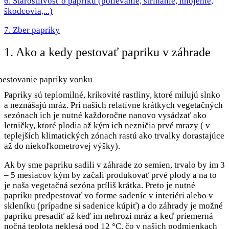
6. Starostlivosť o papriku (polievanie, strihanie, hnojenie,
škodcovia,...)
7. Zber papriky
1. Ako a kedy pestovať papriku v záhrade
Papriky sú teplomilné, kríkovité rastliny, ktoré milujú slnko
a neznášajú mráz. Pri našich relatívne krátkych vegetačných
sezónach ich je nutné každoročne nanovo vysádzať ako
letničky, ktoré plodia až kým ich nezničia prvé mrazy ( v
teplejších klimatických zónach rastú ako trvalky dorastajúce
až do niekoľkometrovej výšky).
Ak by sme papriku sadili v záhrade zo semien, trvalo by im 3
– 5 mesiacov kým by začali produkovať prvé plody a na to
je naša vegetačná sezóna príliš krátka. Preto je nutné
papriku predpestovať vo forme sadeníc v interiéri alebo v
skleníku (prípadne si sadenice kúpiť) a do záhrady je možné
papriku presadiť až keď im nehrozí mráz a keď priemerná
nočná teplota neklesá pod 12 °C, čo v našich podmienkach