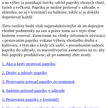
a na výber sa ponúkajú tisícky odrôd papriky rôznych chutí,
farieb a veľkostí. Papriku je možné pestovať v záhrade, v
skleníku, no aj v kvetináči na balkóne, takže si ju dokáže
dopestovať každý.
Tieto rastliny budú však najproduktívnejšie ak im doprajete
vhodné podmienky na rast a práve tomu sa v tejto téme
budeme venovať. Zameriame na všetky informácie súvisiace
s pestovaním papriky vrátane výberu vhodného druhu a
kultivaru, s tým ako a kedy ich sadiť, s presádzaním sadeníc
papriky do záhrady, so starostlivosťou zameranou na to, aby
boli papriky produktívne, až po samotný zber úrody:
1. Ako a kedy pestovať papriku
2. Druhy a odrody papriky
3. Pestovanie priesad papriky zo semienok
4. Sadenie priesad papriky v záhrade
5. Pestovanie papriky v kvetináči