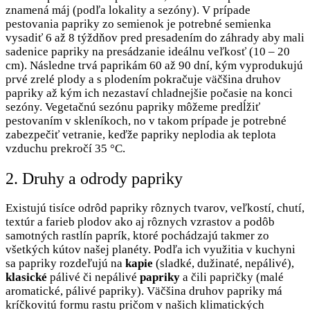
znamená máj (podľa lokality a sezóny). V prípade
pestovania papriky zo semienok je potrebné semienka
vysadiť 6 až 8 týždňov pred presadením do záhrady aby mali
sadenice papriky na presádzanie ideálnu veľkosť (10 – 20
cm). Následne trvá paprikám 60 až 90 dní, kým vyprodukujú
prvé zrelé plody a s plodením pokračuje väčšina druhov
papriky až kým ich nezastaví chladnejšie počasie na konci
sezóny. Vegetačnú sezónu papriky môžeme predĺžiť
pestovaním v skleníkoch, no v takom prípade je potrebné
zabezpečiť vetranie, keďže papriky neplodia ak teplota
vzduchu prekročí 35 °C.
2. Druhy a odrody papriky
Existujú tisíce odrôd papriky rôznych tvarov, veľkostí, chutí,
textúr a farieb plodov ako aj rôznych vzrastov a podôb
samotných rastlín paprík, ktoré pochádzajú takmer zo
všetkých kútov našej planéty. Podľa ich využitia v kuchyni
sa papriky rozdeľujú na
kapie
(sladké, dužinaté, nepálivé),
klasické
pálivé či nepálivé
papriky
a čili papričky (malé
aromatické, pálivé papriky). Väčšina druhov papriky má
kríčkovitú formu rastu pričom v našich klimatických