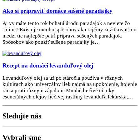
Ako si pripraviť domáce sušené paradajky
Aj vy máte tento rok bohatú úrodu paradajok a neviete čo
s nimi? Existuje mnoho spôsobov ako rajčiny zužitkovať, no
medzi tie najlepšie patrí príprava sušených paradajok.
Spôsobov ako použiť sušené paradajky je…
Recept na domáci levanduľový olej
Levanduľový olej sa už po stáročia používa v rôznych
kultúrach ako univerzálny liek najmä na upokojenie, hojenie
rán a proti rôznym zápalom. Mnohé liečivé účinky
esenciálnych olejov liečivej rastliny levanduľa lekárska,…
Sledujte nás
Vybrali sme