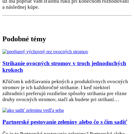
už iba popriať vám šťastnú ruku pri konečnom rozhodovaní
a následnej kúpe.
Podobné témy
Strihanie ovocných stromov v troch jednoduchých
krokoch
Kľúčom k udržiavaniu pekných a produktívnych ovocných
stromov je ich každoročné strihanie. I keď niektorí
záhradníci preferujú rozdielne spôsoby strihania pre rôzne
druhy ovocných stromov, stačí ak budete pri strihaní…
Partnerské pestovanie zeleniny alebo čo s čím sadiť
Čo je to Partnerské pestovanie zeleniny? Partnerské alebo