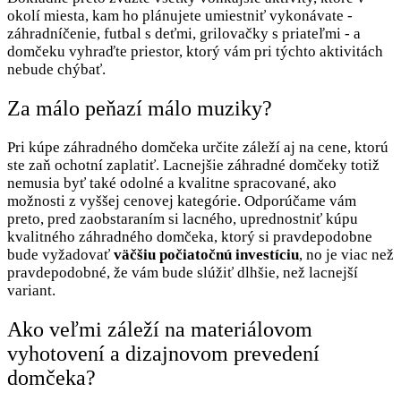
okolí miesta, kam ho plánujete umiestniť vykonávate -
záhradníčenie, futbal s deťmi, grilovačky s priateľmi - a
domčeku vyhraďte priestor, ktorý vám pri týchto aktivitách
nebude chýbať.
Za málo peňazí málo muziky?
Pri kúpe záhradného domčeka určite záleží aj na cene, ktorú
ste zaň ochotní zaplatiť. Lacnejšie záhradné domčeky totiž
nemusia byť také odolné a kvalitne spracované, ako
možnosti z vyššej cenovej kategórie. Odporúčame vám
preto, pred zaobstaraním si lacného, uprednostniť kúpu
kvalitného záhradného domčeka, ktorý si pravdepodobne
bude vyžadovať
väčšiu poč
iatočnú investíciu
, no je viac než
pravdepodobné, že vám bude slúžiť dlhšie, než lacnejší
variant.
Ako veľmi záleží na materiálovom
vyhotovení a dizajnovom prevedení
domčeka?