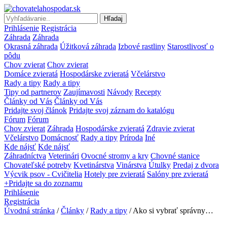
Hľadaj
Prihlásenie
Registrácia
Záhrada
Záhrada
Okrasná záhrada
Úžitková záhrada
Izbové rastliny
Starostlivosť o
pôdu
Chov zvierat
Chov zvierat
Domáce zvieratá
Hospodárske zvieratá
Včelárstvo
Rady a tipy
Rady a tipy
Tipy od partnerov
Zaujímavosti
Návody
Recepty
Články od Vás
Články od Vás
Pridajte svoj článok
Pridajte svoj záznam do katalógu
Fórum
Fórum
Chov zvierat
Záhrada
Hospodárske zvieratá
Zdravie zvierat
Včelárstvo
Domácnosť
Rady a tipy
Príroda
Iné
Kde nájsť
Kde nájsť
Záhradníctva
Veterinári
Ovocné stromy a kry
Chovné stanice
Chovateľské potreby
Kvetinárstva
Vinárstva
Útulky
Predaj z dvora
Výcvik psov - Cvičitelia
Hotely pre zvieratá
Salóny pre zvieratá
+Pridajte sa do zoznamu
Prihlásenie
Registrácia
Úvodná stránka
/
Články
/
Rady a tipy
/ Ako si vybrať správny…