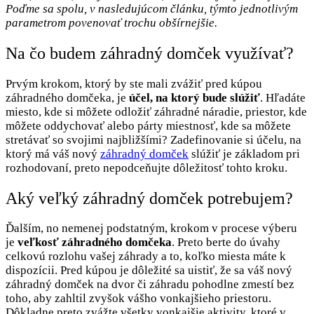
Poďme sa spolu, v nasledujúcom článku, týmto jednotlivým
parametrom povenovať trochu obšírnejšie.
Na čo budem záhradný domček využívať?
Prvým krokom, ktorý by ste mali zvážiť pred kúpou
záhradného domčeka, je
účel, na ktorý bude slúžiť
. Hľadáte
miesto, kde si môžete odložiť záhradné náradie, priestor, kde
môžete oddychovať alebo párty miestnosť, kde sa môžete
stretávať so svojimi najbližšími? Zadefinovanie si účelu, na
ktorý má váš nový
záhradný domček
slúžiť je základom pri
rozhodovaní, preto nepodceňujte dôležitosť tohto kroku.
Aký veľký záhradný domček potrebujem?
Ďalším, no nemenej podstatným, krokom v procese výberu
je
veľkosť záhradn
é
ho domčeka
. Preto berte do úvahy
celkovú rozlohu vašej záhrady a to, koľko miesta máte k
dispozícii. Pred kúpou je dôležité sa uistiť, že sa váš nový
záhradný domček na dvor či záhradu pohodlne zmestí bez
toho, aby zahltil zvyšok vášho vonkajšieho priestoru.
Dôkladne preto zvážte všetky vonkajšie aktivity, ktoré v