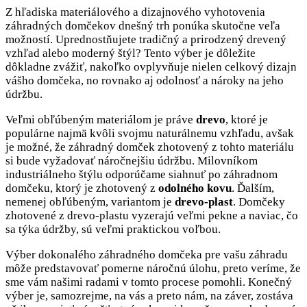
Z hľadiska materiálového a dizajnového vyhotovenia
záhradných domčekov dnešný trh ponúka skutočne veľa
možností. Uprednostňujete tradičný a prirodzený drevený
vzhľad alebo moderný štýl? Tento výber je dôležite
dôkladne zvážiť, nakoľko ovplyvňuje nielen celkový dizajn
vášho domčeka, no rovnako aj odolnosť a nároky na jeho
údržbu.
Veľmi obľúbeným materiálom je práve
drevo
, ktoré je
populárne najmä kvôli svojmu naturálnemu vzhľadu, avšak
je možné, že záhradný domček zhotovený z tohto materiálu
si bude vyžadovať náročnejšiu údržbu. Milovníkom
industriálneho štýlu odporúčame siahnuť po záhradnom
domčeku, ktorý je zhotovený z
odoln
ého kovu
. Ďalším,
nemenej obľúbeným, variantom je
drevo-plast
. Domčeky
zhotovené z drevo-plastu vyzerajú veľmi pekne a naviac, čo
sa týka údržby, sú veľmi praktickou voľbou.
Výber dokonalého záhradného domčeka pre vašu záhradu
môže predstavovať pomerne náročnú úlohu, preto veríme, že
sme vám našimi radami v tomto procese pomohli. Konečný
výber je, samozrejme, na vás a preto nám, na záver, zostáva