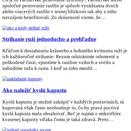
spoločné pestovanie rastlín je spôsob vysádzania dvoch
alebo viacerých rastlín v tesnej blízkosti tak aby z toho
navzájom benefitovali. Zo skúseností vieme, že…
Strihanie ruží jednoducho a prehľadne
Kľúčom k dosiahnutiu krásneho a bohatého kvitnutia ruží je
ich každoročné strihanie. Rezom odstránime odumreté a
poškodené časti, vpustíme k rastline vzduch a svetlo a
nabudíme ružu k rastu. I keď sa toho mnohí…
Ako naložiť kyslú kapustu
Kyslú kapustu je možné zakúpiť v každých potravinách, tá
kupovaná však často neobsahuje to, čo by pravá poctivá
kyslá kapusta mala obsahovať. Reč je najmä o mikroflóre
kvasenej kapusty vďaka čomu je taká zdravá. Preto…