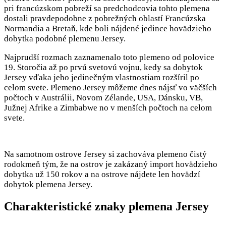
pri francúzskom pobreží sa predchodcovia tohto plemena
dostali pravdepodobne z pobrežných oblastí Francúzska
Normandia a Bretaň, kde boli nájdené jedince hovädzieho
dobytka podobné plemenu Jersey.
Najprudší rozmach zaznamenalo toto plemeno od polovice
19. Storočia až po prvú svetovú vojnu, kedy sa dobytok
Jersey vďaka jeho jedinečným vlastnostiam rozšíril po
celom svete. Plemeno Jersey môžeme dnes nájsť vo väčších
počtoch v Austrálii, Novom Zélande, USA, Dánsku, VB,
Južnej Afrike a Zimbabwe no v menších počtoch na celom
svete.
Na samotnom ostrove Jersey si zachováva plemeno čistý
rodokmeň tým, že na ostrov je zakázaný import hovädzieho
dobytka už 150 rokov a na ostrove nájdete len hovädzí
dobytok plemena Jersey.
Charakteristické znaky plemena Jersey