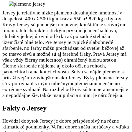
Jersey je relatívne nízke plemeno dosahujúce hmotnosť v
dospelosti 400 až 500 kg u kráv a 550 až 820 kg u býkov.
Kravy Jersey sú jemnejšej no pevnej konštitúcie s rovnými
líniami. Ich charakteristickým prvkom je menšia hlava,
chrbát v jednej úrovni od krku až po zadné stehná a
územčisté plné telo. Pre Jersey je typické slabohnedé
sfarbenie, no farby môžu prechádzať od svetlej béžovej až
po tmavo sivú a možné sú aj farebné fľaky. Pravá Jersey má
však vždy čierny mulec(nos) ohraničený bielou srsťou.
Čierne sfarbenie nájdeme aj okolo očí, na rohoch,
paznechtoch a na konci chvosta. Sotva sa nájde plemeno s
príťažlivejším zovňajškom ako Jersey. Býky plemena Jersey
sú v porovnaní s inými mliečnymi plemenami menšie no
extrémne svalnaté. Na rozdiel od kráv sú temperamentnejšie
a nepoddajnejšie, takže manipulácia s nimi je náročnejšia.
Fakty o Jersey
Hovädzí dobytok Jersey je dobre prispôsobivý na rôzne
klimatické podmienky. Veľmi dobre znáša horúčavy a vďaka