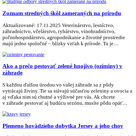
Zoznam stredných škôl zameraných na prírodu
Aktualizované: 17.11.2025 Veterinárstvo, lesníctvo,
záhradníctvo, včelárstvo, rybárstvo, vinohradníctvo,
poľnohospodárstvo, agropodnikanie a životné prostredie
majú jedno spoločné – blízky vzťah k prírode. Tu je…
Ako a prečo pestovať zelené hnojivo (oziminy) v
záhrade
S každou ďalšou úrodou vo vašej záhrade sa z pôdy
vytrácajú živiny. Tie sa stávajú súčasťou zeleniny a ovocia a
aj vďaka nim sú chutné a výživné pre vás. Ak chcete
v záhrade pestovať aj budúcu sezónu, musíte pôdu opäť…
Plemeno hovädzieho dobytka Jersey a jeho chov