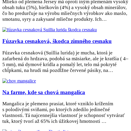
Mlieko od plemena Jersey má oproti iným plemenám vysoký
obsah tuku (5%), bielkovín (4%) a vysoký obsah minerálov,
čo ho predurčuje na výrobu mliečnych výrobkov ako maslo,
smotanu, syry a zakysané mliečne produkty. Ich…
Fúzavka cesnaková, škodca zimného cesnaku
Fúzavka cesnaková (Suillia lurida) je mucha, ktorá je
zafarbená do hrdzava, podobá sa mäsiarke, ale je kratšia ( 4–
5 mm), má dymové krídla a pomalý let, telo má pokryté
chĺpkami, na hrudi má pozdĺžne červené pásiky, na…
Na farme, kde sa chová mangalica
Mangalica je plemeno prasiat, ktoré vzniklo krížením
s polodivými sviňami, po ktorých zdedilo jedinečné
vlastnosti. Tá najcennejšia vlastnosť je schopnosť vytvárať
tuk, ktorý tvorí až 65% ich úžitkovej hmotnosti …