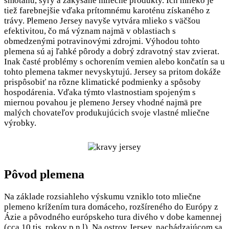
smotanu, syry a zakysané mliečne produkty. Ich mlieko je
tiež farebnejšie vďaka prítomnému karoténu získaného z
trávy. Plemeno Jersey navyše vytvára mlieko s väčšou
efektivitou, čo má význam najmä v oblastiach s
obmedzenými potravinovými zdrojmi. Výhodou tohto
plemena sú aj ľahké pôrody a dobrý zdravotný stav zvierat.
Inak časté problémy s ochorením vemien alebo končatín sa u
tohto plemena takmer nevyskytujú. Jersey sa pritom dokáže
prispôsobiť na rôzne klimatické podmienky a spôsoby
hospodárenia. Vďaka týmto vlastnostiam spojeným s
miernou povahou je plemeno Jersey vhodné najmä pre
malých chovateľov produkujúcich svoje vlastné mliečne
výrobky.
Pôvod plemena
Na základe rozsiahleho výskumu vzniklo toto mliečne
plemeno krížením tura domáceho, rozšíreného do Európy z
Ázie a pôvodného európskeho tura divého v dobe kamennej
(cca.10 tis. rokov p.n.l). Na ostrov Jersey, nachádzajúcom sa