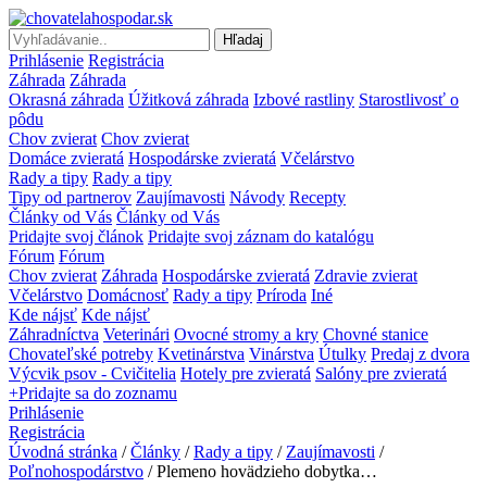
Hľadaj
Prihlásenie
Registrácia
Záhrada
Záhrada
Okrasná záhrada
Úžitková záhrada
Izbové rastliny
Starostlivosť o
pôdu
Chov zvierat
Chov zvierat
Domáce zvieratá
Hospodárske zvieratá
Včelárstvo
Rady a tipy
Rady a tipy
Tipy od partnerov
Zaujímavosti
Návody
Recepty
Články od Vás
Články od Vás
Pridajte svoj článok
Pridajte svoj záznam do katalógu
Fórum
Fórum
Chov zvierat
Záhrada
Hospodárske zvieratá
Zdravie zvierat
Včelárstvo
Domácnosť
Rady a tipy
Príroda
Iné
Kde nájsť
Kde nájsť
Záhradníctva
Veterinári
Ovocné stromy a kry
Chovné stanice
Chovateľské potreby
Kvetinárstva
Vinárstva
Útulky
Predaj z dvora
Výcvik psov - Cvičitelia
Hotely pre zvieratá
Salóny pre zvieratá
+Pridajte sa do zoznamu
Prihlásenie
Registrácia
Úvodná stránka
/
Články
/
Rady a tipy
/
Zaujímavosti
/
Poľnohospodárstvo
/ Plemeno hovädzieho dobytka…