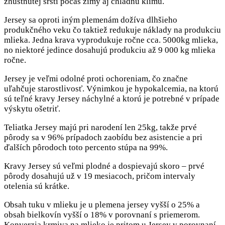
zhustnutej srsti počas zimy aj chladnú klímu.
Jersey sa oproti iným plemenám dožíva dlhšieho
produkčného veku čo taktiež redukuje náklady na produkciu
mlieka. Jedna krava vyprodukuje ročne cca. 5000kg mlieka,
no niektoré jedince dosahujú produkciu až 9 000 kg mlieka
ročne.
Jersey je veľmi odolné proti ochoreniam, čo značne
uľahčuje starostlivosť. Výnimkou je hypokalcemia, na ktorú
sú teľné kravy Jersey náchylné a ktorú je potrebné v prípade
výskytu ošetriť.
Teliatka Jersey majú pri narodení len 25kg, takže prvé
pôrody sa v 96% prípadoch zaobídu bez asistencie a pri
ďalších pôrodoch toto percento stúpa na 99%.
Kravy Jersey sú veľmi plodné a dospievajú skoro – prvé
pôrody dosahujú už v 19 mesiacoch, pričom intervaly
otelenia sú krátke.
Obsah tuku v mlieku je u plemena jersey vyšší o 25% a
obsah bielkovín vyšší o 18% v porovnaní s priemerom.
Konverzia krmiva na mlieko je pritom u Jersey v porovnaní