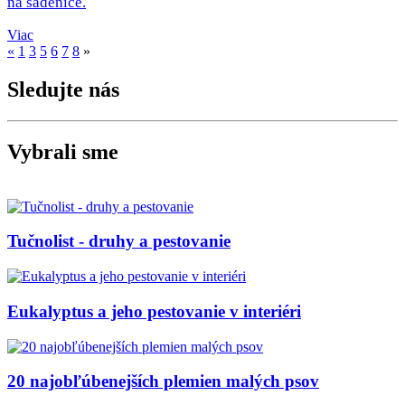
na sadenice.
Viac
«
1
3
5
6
7
8
»
Sledujte nás
Vybrali sme
Tučnolist - druhy a pestovanie
Eukalyptus a jeho pestovanie v interiéri
20 najobľúbenejších plemien malých psov