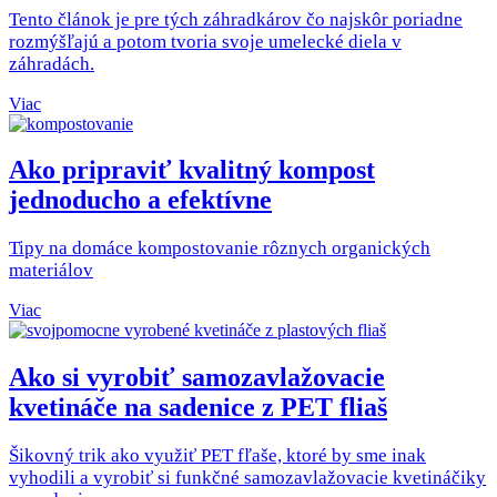
Tento článok je pre tých záhradkárov čo najskôr poriadne
rozmýšľajú a potom tvoria svoje umelecké diela v
záhradách.
Viac
Ako pripraviť kvalitný kompost
jednoducho a efektívne
Tipy na domáce kompostovanie rôznych organických
materiálov
Viac
Ako si vyrobiť samozavlažovacie
kvetináče na sadenice z PET fliaš
Šikovný trik ako využiť PET fľaše, ktoré by sme inak
vyhodili a vyrobiť si funkčné samozavlažovacie kvetináčiky