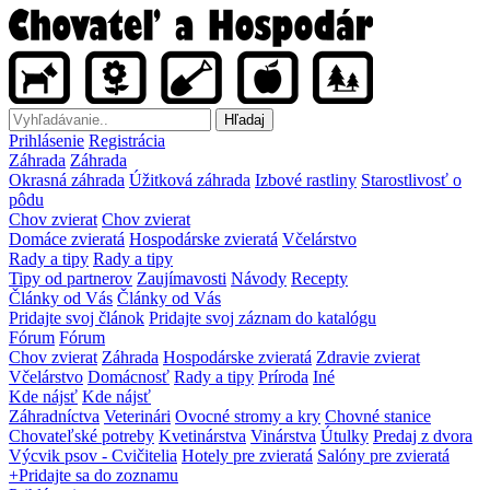
Hľadaj
Prihlásenie
Registrácia
Záhrada
Záhrada
Okrasná záhrada
Úžitková záhrada
Izbové rastliny
Starostlivosť o
pôdu
Chov zvierat
Chov zvierat
Domáce zvieratá
Hospodárske zvieratá
Včelárstvo
Rady a tipy
Rady a tipy
Tipy od partnerov
Zaujímavosti
Návody
Recepty
Články od Vás
Články od Vás
Pridajte svoj článok
Pridajte svoj záznam do katalógu
Fórum
Fórum
Chov zvierat
Záhrada
Hospodárske zvieratá
Zdravie zvierat
Včelárstvo
Domácnosť
Rady a tipy
Príroda
Iné
Kde nájsť
Kde nájsť
Záhradníctva
Veterinári
Ovocné stromy a kry
Chovné stanice
Chovateľské potreby
Kvetinárstva
Vinárstva
Útulky
Predaj z dvora
Výcvik psov - Cvičitelia
Hotely pre zvieratá
Salóny pre zvieratá
+Pridajte sa do zoznamu