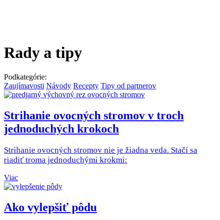
Rady a tipy
Podkategórie:
Zaujímavosti
Návody
Recepty
Tipy od partnerov
Strihanie ovocných stromov v troch
jednoduchých krokoch
Strihanie ovocných stromov nie je žiadna veda. Stačí sa
riadiť troma jednoduchými krokmi:
Viac
Ako vylepšiť pôdu