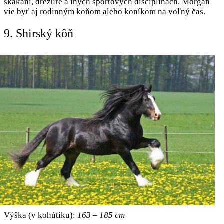
skákaní, drezúre a iných športových disciplínach. Morgan
vie byť aj rodinným koňom alebo koníkom na voľný čas.
9. Shirský kôň
Výška (v kohútiku):
163 – 185 cm