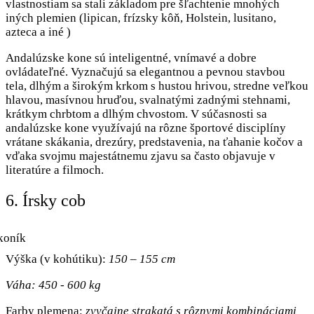
vlastnostiam sa stali základom pre šľachtenie mnohých
iných plemien (lipican, frízsky kôň, Holstein, lusitano,
azteca a iné )
Andalúzske kone sú inteligentné, vnímavé a dobre
ovládateľné. Vyznačujú sa elegantnou a pevnou stavbou
tela, dlhým a širokým krkom s hustou hrivou, stredne veľkou
hlavou, masívnou hruďou, svalnatými zadnými stehnami,
krátkym chrbtom a dlhým chvostom. V súčasnosti sa
andalúzske kone využívajú na rôzne športové disciplíny
vrátane skákania, drezúry, predstavenia, na ťahanie kočov a
vďaka svojmu majestátnemu zjavu sa často objavuje v
literatúre a filmoch.
6. Írsky cob
Výška (v kohútiku):
150 – 155 cm
Váha: 450 - 600 kg
Farby plemena:
zvyčajne strakatá s rôznymi kombináciami