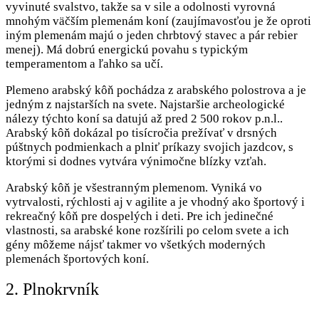
vyvinuté svalstvo, takže sa v sile a odolnosti vyrovná
mnohým väčším plemenám koní (zaujímavosťou je že oproti
iným plemenám majú o jeden chrbtový stavec a pár rebier
menej). Má dobrú energickú povahu s typickým
temperamentom a ľahko sa učí.
Plemeno arabský kôň pochádza z arabského polostrova a je
jedným z najstarších na svete. Najstaršie archeologické
nálezy týchto koní sa datujú až pred 2 500 rokov p.n.l..
Arabský kôň dokázal po tisícročia prežívať v drsných
púštnych podmienkach a plniť príkazy svojich jazdcov, s
ktorými si dodnes vytvára výnimočne blízky vzťah.
Arabský kôň je všestranným plemenom. Vyniká vo
vytrvalosti, rýchlosti aj v agilite a je vhodný ako športový i
rekreačný kôň pre dospelých i deti. Pre ich jedinečné
vlastnosti, sa arabské kone rozšírili po celom svete a ich
gény môžeme nájsť takmer vo všetkých moderných
plemenách športových koní.
2. Plnokrvník