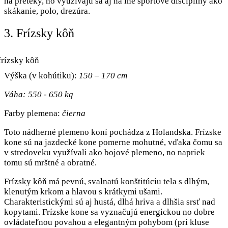
na preteky, no využívajú sa aj na iné športové disciplíny ako
skákanie, polo, drezúra.
3. Frízsky kôň
Výška (v kohútiku):
150 – 170 cm
Váha: 550 - 650 kg
Farby plemena:
čierna
Toto nádherné plemeno koní pochádza z Holandska. Frízske
kone sú na jazdecké kone pomerne mohutné, vďaka čomu sa
v stredoveku využívali ako bojové plemeno, no napriek
tomu sú mrštné a obratné.
Frízsky kôň má pevnú, svalnatú konštitúciu tela s dlhým,
klenutým krkom a hlavou s krátkymi ušami.
Charakteristickými sú aj hustá, dlhá hriva a dlhšia srsť nad
kopytami. Frízske kone sa vyznačujú energickou no dobre
ovládateľnou povahou a elegantným pohybom (pri kluse