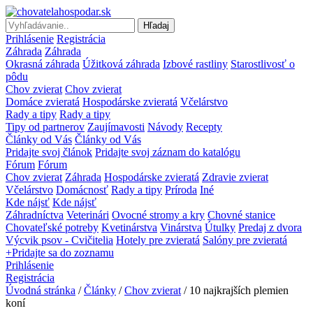
Hľadaj
Prihlásenie
Registrácia
Záhrada
Záhrada
Okrasná záhrada
Úžitková záhrada
Izbové rastliny
Starostlivosť o
pôdu
Chov zvierat
Chov zvierat
Domáce zvieratá
Hospodárske zvieratá
Včelárstvo
Rady a tipy
Rady a tipy
Tipy od partnerov
Zaujímavosti
Návody
Recepty
Články od Vás
Články od Vás
Pridajte svoj článok
Pridajte svoj záznam do katalógu
Fórum
Fórum
Chov zvierat
Záhrada
Hospodárske zvieratá
Zdravie zvierat
Včelárstvo
Domácnosť
Rady a tipy
Príroda
Iné
Kde nájsť
Kde nájsť
Záhradníctva
Veterinári
Ovocné stromy a kry
Chovné stanice
Chovateľské potreby
Kvetinárstva
Vinárstva
Útulky
Predaj z dvora
Výcvik psov - Cvičitelia
Hotely pre zvieratá
Salóny pre zvieratá
+Pridajte sa do zoznamu
Prihlásenie
Registrácia
Úvodná stránka
/
Články
/
Chov zvierat
/ 10 najkrajších plemien
koní