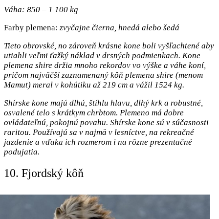
Váha: 850 – 1 100 kg
Farby plemena:
zvyčajne čierna, hnedá alebo šedá
Tieto obrovské, no zároveň krásne kone boli vyšľachtené aby
utiahli veľmi ťažký náklad v drsných podmienkach. Kone
plemena shire držia mnoho rekordov vo výške a váhe koní,
pričom najväčší zaznamenaný kôň plemena shire (menom
Mamut) meral v kohútiku až 219 cm a vážil 1524 kg.
Shírske kone majú dlhú, štíhlu hlavu, dlhý krk a robustné,
osvalené telo s krátkym chrbtom. Plemeno má dobre
ovládateľnú, pokojnú povahu. Shírske kone sú v súčasnosti
raritou. Používajú sa v najmä v lesníctve, na rekreačné
jazdenie a vďaka ich rozmerom i na rôzne prezentačné
podujatia.
10. Fjordský kôň