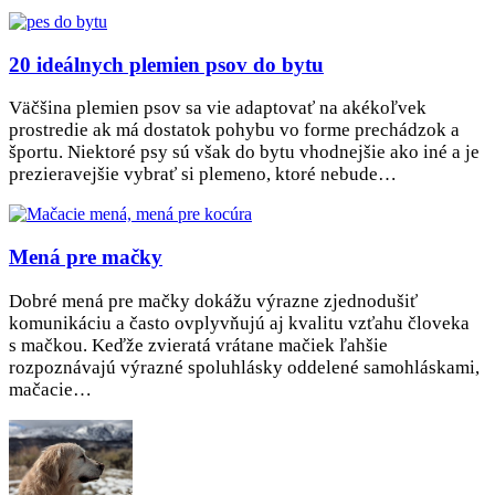
20 ideálnych plemien psov do bytu
Väčšina plemien psov sa vie adaptovať na akékoľvek
prostredie ak má dostatok pohybu vo forme prechádzok a
športu. Niektoré psy sú však do bytu vhodnejšie ako iné a je
prezieravejšie vybrať si plemeno, ktoré nebude…
Mená pre mačky
Dobré mená pre mačky dokážu výrazne zjednodušiť
komunikáciu a často ovplyvňujú aj kvalitu vzťahu človeka
s mačkou. Keďže zvieratá vrátane mačiek ľahšie
rozpoznávajú výrazné spoluhlásky oddelené samohláskami,
mačacie…