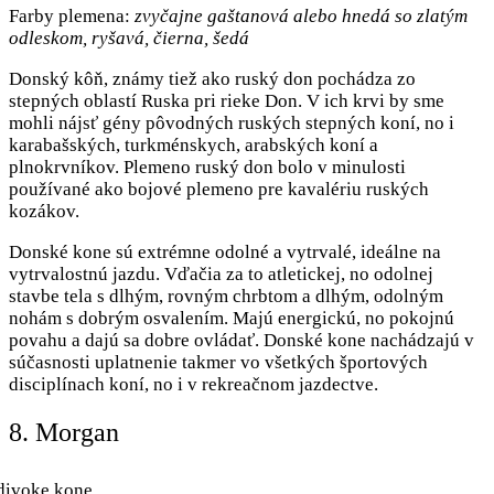
Farby plemena:
zvyčajne gaštanová alebo hnedá so zlatým
odleskom, ryšavá, čierna, šedá
Donský kôň, známy tiež ako ruský don pochádza zo
stepných oblastí Ruska pri rieke Don. V ich krvi by sme
mohli nájsť gény pôvodných ruských stepných koní, no i
karabašských, turkménskych, arabských koní a
plnokrvníkov. Plemeno ruský don bolo v minulosti
používané ako bojové plemeno pre kavalériu ruských
kozákov.
Donské kone sú extrémne odolné a vytrvalé, ideálne na
vytrvalostnú jazdu. Vďačia za to atletickej, no odolnej
stavbe tela s dlhým, rovným chrbtom a dlhým, odolným
nohám s dobrým osvalením. Majú energickú, no pokojnú
povahu a dajú sa dobre ovládať. Donské kone nachádzajú v
súčasnosti uplatnenie takmer vo všetkých športových
disciplínach koní, no i v rekreačnom jazdectve.
8. Morgan