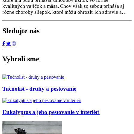
ktoré mu budú prinášať dlhodobý úžitok vo forme
kvalitných vajíčok a mäsa. Chov však so sebou prináša aj
rôzne choroby sliepok, ktoré môžu ohroziť ich zdravie a…
Sledujte nás
Vybrali sme
Tučnolist - druhy a pestovanie
Eukalyptus a jeho pestovanie v interiéri