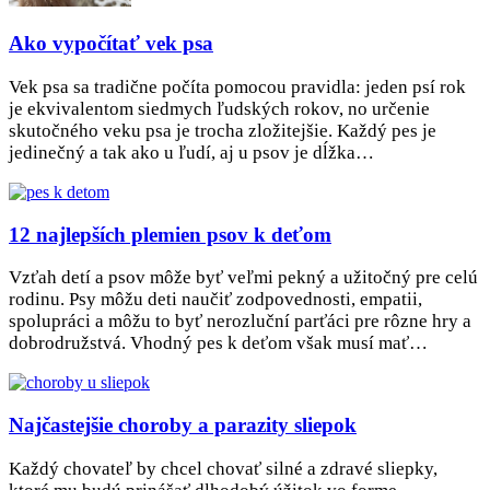
Ako vypočítať vek psa
Vek psa sa tradične počíta pomocou pravidla: jeden psí rok
je ekvivalentom siedmych ľudských rokov, no určenie
skutočného veku psa je trocha zložitejšie. Každý pes je
jedinečný a tak ako u ľudí, aj u psov je dĺžka…
12 najlepších plemien psov k deťom
Vzťah detí a psov môže byť veľmi pekný a užitočný pre celú
rodinu. Psy môžu deti naučiť zodpovednosti, empatii,
spolupráci a môžu to byť nerozluční parťáci pre rôzne hry a
dobrodružstvá. Vhodný pes k deťom však musí mať…
Najčastejšie choroby a parazity sliepok
Každý chovateľ by chcel chovať silné a zdravé sliepky,