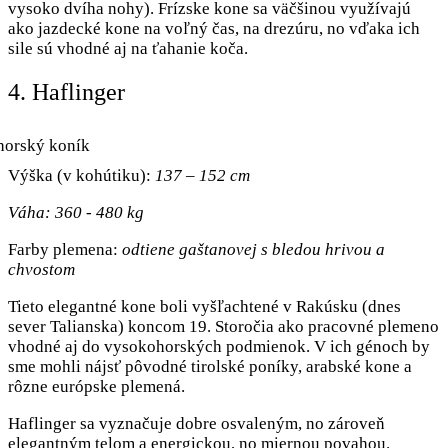
vysoko dvíha nohy). Frízske kone sa väčšinou využívajú
ako jazdecké kone na voľný čas, na drezúru, no vďaka ich
sile sú vhodné aj na ťahanie koča.
4. Haflinger
Výška (v kohútiku):
137 – 152 cm
Váha: 360 - 480 kg
Farby plemena:
odtiene gaštanovej s bledou hrivou a
chvostom
Tieto elegantné kone boli vyšľachtené v Rakúsku (dnes
sever Talianska) koncom 19. Storočia ako pracovné plemeno
vhodné aj do vysokohorských podmienok. V ich génoch by
sme mohli nájsť pôvodné tirolské poníky, arabské kone a
rôzne európske plemená.
Haflinger sa vyznačuje dobre osvaleným, no zároveň
elegantným telom a energickou, no miernou povahou.