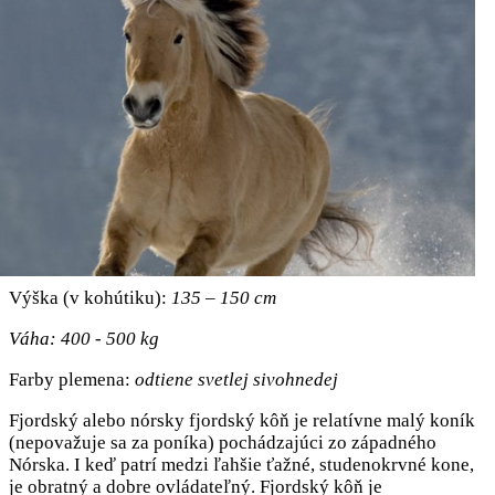
Výška (v kohútiku):
135 – 150 cm
Váha: 400 - 500 kg
Farby plemena:
odtiene svetlej sivohnedej
Fjordský alebo nórsky fjordský kôň je relatívne malý koník
(nepovažuje sa za poníka) pochádzajúci zo západného
Nórska. I keď patrí medzi ľahšie ťažné, studenokrvné kone,
je obratný a dobre ovládateľný. Fjordský kôň je