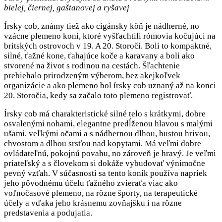
bielej, čiernej, gaštanovej a ryšavej
Írsky cob, známy tiež ako cigánsky kôň je nádherné, no
vzácne plemeno koní, ktoré vyšľachtili rómovia kočujúci na
britských ostrovoch v 19. A 20. Storočí. Boli to kompaktné,
silné, ťažné kone, ťahajúce koče a karavany a boli ako
stvorené na život s rodinou na cestách. Šľachtenie
prebiehalo prirodzeným výberom, bez akejkoľvek
organizácie a ako plemeno bol írsky cob uznaný až na konci
20. Storočia, kedy sa začalo toto plemeno registrovať.
Írsky cob má charakteristické silné telo s krátkymi, dobre
osvalenými nohami, elegantne predĺženou hlavou s malými
ušami, veľkými očami a s nádhernou dlhou, hustou hrivou,
chvostom a dlhou srsťou nad kopytami. Má veľmi dobre
ovládateľnú, pokojnú povahu, no zároveň je hravý. Je veľmi
priateľský a s človekom si dokáže vybudovať výnimočne
pevný vzťah. V súčasnosti sa tento koník používa napriek
jeho pôvodnému účelu ťažného zvieraťa viac ako
voľnočasové plemeno, na rôzne športy, na terapeutické
účely a vďaka jeho krásnemu zovňajšku i na rôzne
predstavenia a podujatia.