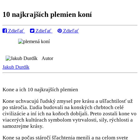
10 najkrajších plemien koní
Zdieľať
Zdieľať
Zdieľať
Autor
Jakub Durdík
Kone a ich 10 najkrajších plemien
Kone uchvacujú ľudský zmysel pre krásu a ušľachtilosť už
po stáročia. Ľudia budovali na konských chrbtoch celé
civilizácie a iní ich na koňoch dobíjali. Preto zostali kone vo
viacerých kultúrach symbolom vytrvalosti, sily, rýchlosti a
samozrejme krásy.
Kone sa počas stáročí šľachtenia menili a na celom svete