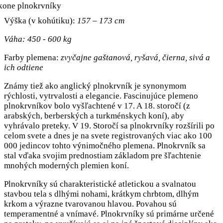
Výška (v kohútiku):
157 – 173 cm
Váha: 450 - 600 kg
Farby plemena:
zvyčajne gaštanová, ryšavá, čierna, sivá a
ich odtiene
Známy tiež ako anglický plnokrvník je synonymom
rýchlosti, vytrvalosti a elegancie. Fascinujúce plemeno
plnokrvníkov bolo vyšľachtené v 17. A 18. storočí (z
arabských, berberských a turkménskych koní), aby
vyhrávalo preteky. V 19. Storočí sa plnokrvníky rozšírili po
celom svete a dnes je na svete registrovaných viac ako 100
000 jedincov tohto výnimočného plemena. Plnokrvník sa
stal vďaka svojim prednostiam základom pre šľachtenie
mnohých moderných plemien koní.
Plnokrvníky sú charakteristické atletickou a svalnatou
stavbou tela s dlhými nohami, krátkym chrbtom, dlhým
krkom a výrazne tvarovanou hlavou. Povahou sú
temperamentné a vnímavé. Plnokrvníky sú primárne určené