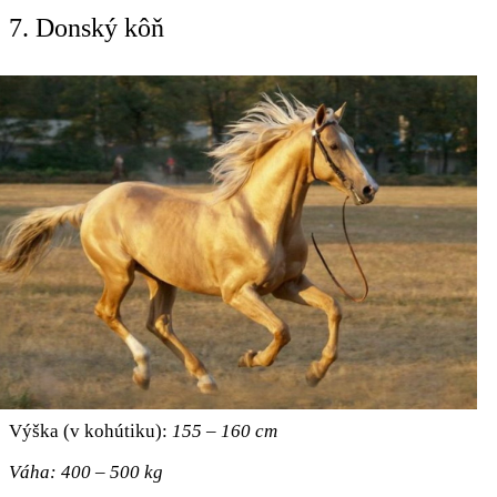
7. Donský kôň
Výška (v kohútiku):
155 – 160 cm
Váha: 400 – 500 kg