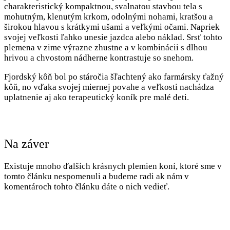
charakteristický kompaktnou, svalnatou stavbou tela s
mohutným, klenutým krkom, odolnými nohami, kratšou a
širokou hlavou s krátkymi ušami a veľkými očami. Napriek
svojej veľkosti ľahko unesie jazdca alebo náklad. Srsť tohto
plemena v zime výrazne zhustne a v kombinácii s dlhou
hrivou a chvostom nádherne kontrastuje so snehom.
Fjordský kôň bol po stáročia šľachtený ako farmársky ťažný
kôň, no vďaka svojej miernej povahe a veľkosti nachádza
uplatnenie aj ako terapeutický koník pre malé deti.
Na záver
Existuje mnoho ďalších krásnych plemien koní, ktoré sme v
tomto článku nespomenuli a budeme radi ak nám v
komentároch tohto článku dáte o nich vedieť.