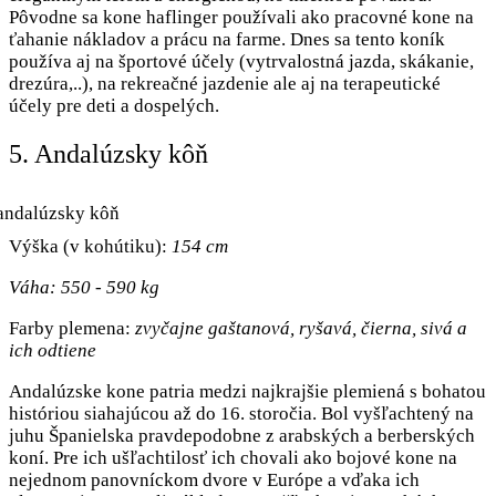
Pôvodne sa kone haflinger používali ako pracovné kone na
ťahanie nákladov a prácu na farme. Dnes sa tento koník
používa aj na športové účely (vytrvalostná jazda, skákanie,
drezúra,..), na rekreačné jazdenie ale aj na terapeutické
účely pre deti a dospelých.
5. Andalúzsky kôň
Výška (v kohútiku):
154 cm
Váha: 550 - 590 kg
Farby plemena:
zvyčajne gaštanová, ryšavá, čierna, sivá a
ich odtiene
Andalúzske kone patria medzi najkrajšie plemiená s bohatou
históriou siahajúcou až do 16. storočia. Bol vyšľachtený na
juhu Španielska pravdepodobne z arabských a berberských
koní. Pre ich ušľachtilosť ich chovali ako bojové kone na
nejednom panovníckom dvore v Európe a vďaka ich