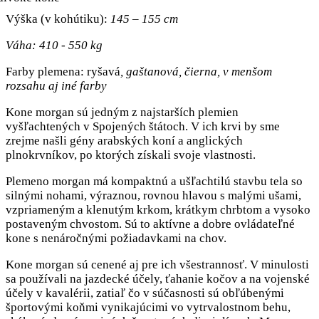
Výška (v kohútiku):
145 – 155 cm
Váha: 410 - 550 kg
Farby plemena: ryšavá
, gaštanová, čierna, v menšom
rozsahu aj iné farby
Kone morgan sú jedným z najstarších plemien
vyšľachtených v Spojených štátoch. V ich krvi by sme
zrejme našli gény arabských koní a anglických
plnokrvníkov, po ktorých získali svoje vlastnosti.
Plemeno morgan má kompaktnú a ušľachtilú stavbu tela so
silnými nohami, výraznou, rovnou hlavou s malými ušami,
vzpriameným a klenutým krkom, krátkym chrbtom a vysoko
postaveným chvostom. Sú to aktívne a dobre ovládateľné
kone s nenáročnými požiadavkami na chov.
Kone morgan sú cenené aj pre ich všestrannosť. V minulosti
sa používali na jazdecké účely, ťahanie kočov a na vojenské
účely v kavalérii, zatiaľ čo v súčasnosti sú obľúbenými
športovými koňmi vynikajúcimi vo vytrvalostnom behu,