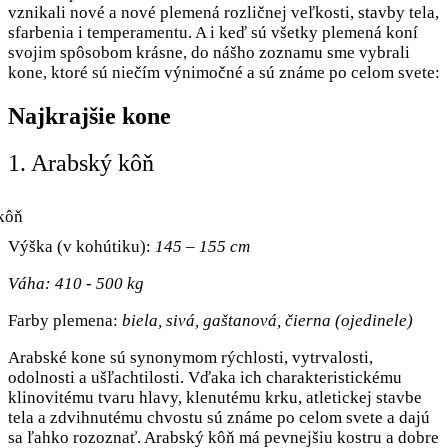
vznikali nové a nové plemená rozličnej veľkosti, stavby tela,
sfarbenia i temperamentu. A i keď sú všetky plemená koní
svojim spôsobom krásne, do nášho zoznamu sme vybrali
kone, ktoré sú niečím výnimočné a sú známe po celom svete:
Najkrajšie kone
1. Arabský kôň
Výška (v kohútiku):
145 – 155 cm
Váha: 410 - 500 kg
Farby plemena:
biela, sivá, gaštanová, čierna (ojedinele)
Arabské kone sú synonymom rýchlosti, vytrvalosti,
odolnosti a ušľachtilosti. Vďaka ich charakteristickému
klinovitému tvaru hlavy, klenutému krku, atletickej stavbe
tela a zdvihnutému chvostu sú známe po celom svete a dajú
sa ľahko rozoznať. Arabský kôň má pevnejšiu kostru a dobre