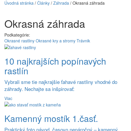
Úvodná stránka
/
Články
/
Záhrada
/
Okrasná záhrada
Okrasná záhrada
Podkategórie:
Okrasné rastliny
Okrasné kry a stromy
Trávnik
10 najkrajších popínavých
rastlín
Vybrali sme tie najkrajšie ťahavé rastliny vhodné do
záhrady. Nechajte sa inšpirovať:
Viac
Kamenný mostík 1.časť.
Praktický foto návod, časovo nenáročný – kamenný