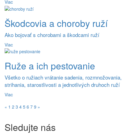
Viac
Škodcovia a choroby ruží
Ako bojovať s chorobami a škodcami ruží
Viac
Ruže a ich pestovanie
Všetko o ružiach vrátanie sadenia, rozmnožovania,
strihania, starostlivosti a jednotlivých druhoch ruží
Viac
«
1
2
3
4
5
6
7
9
»
Sledujte nás