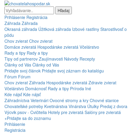
Hľadaj
Prihlásenie
Registrácia
Záhrada
Záhrada
Okrasná záhrada
Úžitková záhrada
Izbové rastliny
Starostlivosť o
pôdu
Chov zvierat
Chov zvierat
Domáce zvieratá
Hospodárske zvieratá
Včelárstvo
Rady a tipy
Rady a tipy
Tipy od partnerov
Zaujímavosti
Návody
Recepty
Články od Vás
Články od Vás
Pridajte svoj článok
Pridajte svoj záznam do katalógu
Fórum
Fórum
Chov zvierat
Záhrada
Hospodárske zvieratá
Zdravie zvierat
Včelárstvo
Domácnosť
Rady a tipy
Príroda
Iné
Kde nájsť
Kde nájsť
Záhradníctva
Veterinári
Ovocné stromy a kry
Chovné stanice
Chovateľské potreby
Kvetinárstva
Vinárstva
Útulky
Predaj z dvora
Výcvik psov - Cvičitelia
Hotely pre zvieratá
Salóny pre zvieratá
+Pridajte sa do zoznamu
Prihlásenie
Registrácia