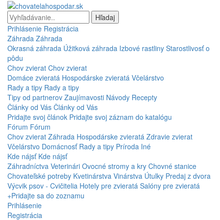
Hľadaj
Prihlásenie
Registrácia
Záhrada
Záhrada
Okrasná záhrada
Úžitková záhrada
Izbové rastliny
Starostlivosť o
pôdu
Chov zvierat
Chov zvierat
Domáce zvieratá
Hospodárske zvieratá
Včelárstvo
Rady a tipy
Rady a tipy
Tipy od partnerov
Zaujímavosti
Návody
Recepty
Články od Vás
Články od Vás
Pridajte svoj článok
Pridajte svoj záznam do katalógu
Fórum
Fórum
Chov zvierat
Záhrada
Hospodárske zvieratá
Zdravie zvierat
Včelárstvo
Domácnosť
Rady a tipy
Príroda
Iné
Kde nájsť
Kde nájsť
Záhradníctva
Veterinári
Ovocné stromy a kry
Chovné stanice
Chovateľské potreby
Kvetinárstva
Vinárstva
Útulky
Predaj z dvora
Výcvik psov - Cvičitelia
Hotely pre zvieratá
Salóny pre zvieratá
+Pridajte sa do zoznamu
Prihlásenie
Registrácia