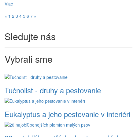
Viac
«
1
2
3
4
5
6
7
»
Sledujte nás
Vybrali sme
Tučnolist - druhy a pestovanie
Eukalyptus a jeho pestovanie v interiéri