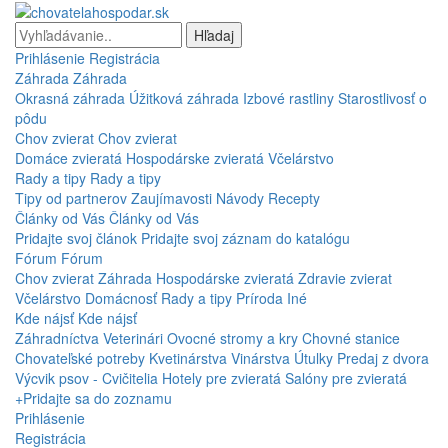
Hľadaj
Prihlásenie
Registrácia
Záhrada
Záhrada
Okrasná záhrada
Úžitková záhrada
Izbové rastliny
Starostlivosť o
pôdu
Chov zvierat
Chov zvierat
Domáce zvieratá
Hospodárske zvieratá
Včelárstvo
Rady a tipy
Rady a tipy
Tipy od partnerov
Zaujímavosti
Návody
Recepty
Články od Vás
Články od Vás
Pridajte svoj článok
Pridajte svoj záznam do katalógu
Fórum
Fórum
Chov zvierat
Záhrada
Hospodárske zvieratá
Zdravie zvierat
Včelárstvo
Domácnosť
Rady a tipy
Príroda
Iné
Kde nájsť
Kde nájsť
Záhradníctva
Veterinári
Ovocné stromy a kry
Chovné stanice
Chovateľské potreby
Kvetinárstva
Vinárstva
Útulky
Predaj z dvora
Výcvik psov - Cvičitelia
Hotely pre zvieratá
Salóny pre zvieratá
+Pridajte sa do zoznamu
Prihlásenie
Registrácia