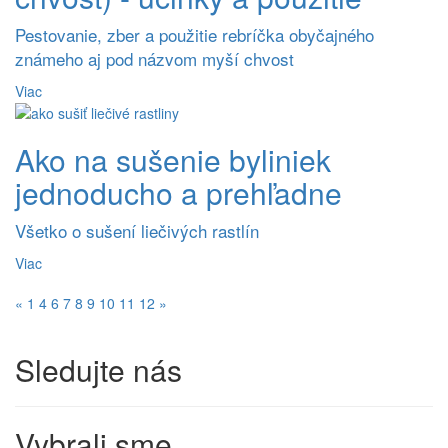
Pestovanie, zber a použitie rebríčka obyčajného
známeho aj pod názvom myší chvost
Viac
Ako na sušenie byliniek
jednoducho a prehľadne
Všetko o sušení liečivých rastlín
Viac
«
1
4
6
7
8
9
10
11
12
»
Sledujte nás
Vybrali sme